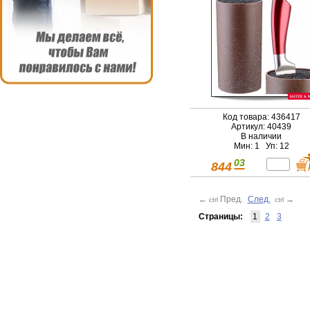
Код товара: 436417
Артикул: 40439
В наличии
Мин: 1 Уп: 12
03
844
←
Пред.
След.
→
ctrl
ctrl
Страницы:
1
2
3