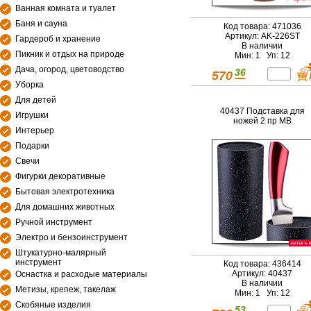
Ванная комната и туалет
Баня и сауна
Код товара: 471036
Артикул: AK-226ST
Гардероб и хранение
В наличии
Пикник и отдых на природе
Мин: 1 Уп: 12
Дача, огород, цветоводство
36
570
Уборка
Для детей
40437 Подставка для
Игрушки
ножей 2 пр MB
Интерьер
Подарки
Свечи
Фигурки декоративные
Бытовая электротехника
Для домашних животных
Ручной инструмент
Электро и бензоинструмент
Штукатурно-малярный
инструмент
Код товара: 436414
Артикул: 40437
Оснастка и расходые материалы
В наличии
Метизы, крепеж, такелаж
Мин: 1 Уп: 12
Скобяные изделия
53