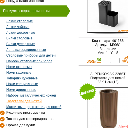
Посуда пластмассовая
Предметы сервировки, ножи
Ложки столовые
Ложки чайные
Ложки десертные
Вилки столовые
Код товара: 461166
Вилки десертные
Артикул: М9081
В наличии
Лопатки сервировочные
Мин: 1 Уп: 8
Столовые приборы для детей
36
285
Наборы столовых приборов
Ножи столовые
Ножи кухонные
ALPENKOK AK-226ST
Подставка для ножей
Топорики кухонные
23*11 см (12)
Ножи специальные
Ножи деревянные
Наборы металлических ножей
Подставки для ножей
Магнитные держатели для ножей
Кухонные инструменты
Товары для консервирования
Прочее для кухни