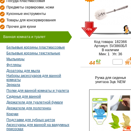
Посуда пластмассовая
Предметы сервировки, ножи
Кухонные инструменты
Товары для консервирования
Прочее для кухни
-5%
Ванная комната и туалет
Код товара: 182366
Артикул: SV3860БЛ
Бельевые корзины пластмассовые
В наличии
Бельевые корзины текстильные
Мин: 1 Уп: 36
Мыльницы
62
44
Футляры
Дозаторы для мыла
Наборы аксессуаров для ванной
Ручка для сиденья
комнаты
унитаза 3цв. NEW
Зеркала
Полки для ванной комнаты и туалета
Сиденья для ванной
Держатели для туалетной бумаги
Держатели для полотенец
Крючки
Подставки для зубных щеток
Аксессуары для ванной на вакуумных
присосках