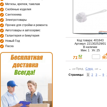
Метизы, крепеж, такелаж
Скобяные изделия
Сантехника
Электротовары
Прочее для стройки и ремонта
Автотовары и автосервис
Галантерея и бижутерия
Код товара: 401643
Новый Год
Артикул: 221302529/01
Пасха
В наличии
Мин: 1 Уп: 25
52
71
←
Пред.
След.
→
ctrl
ctrl
Страницы:
1
2
3
...
9