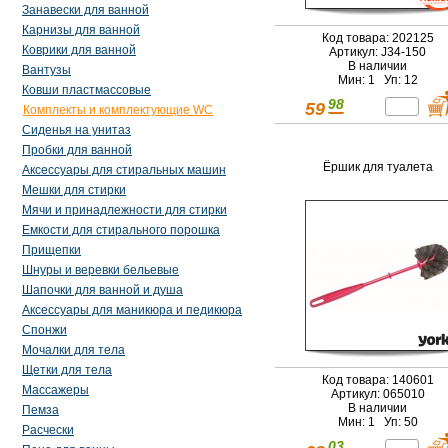
Занавески для ванной
Карнизы для ванной
Код товара: 202125
Коврики для ванной
Артикул: J34-150
В наличии
Вантузы
Мин: 1 Уп: 12
Ковши пластмассовые
98
59
Комплекты и комплектующие WC
Сиденья на унитаз
Пробки для ванной
Ёршик для туалета
Аксессуары для стиральных машин
Мешки для стирки
Мячи и принадлежности для стирки
Емкости для стирального порошка
Прищепки
Шнуры и веревки бельевые
Шапочки для ванной и душа
Аксессуары для маникюра и педикюра
Спонжи
Мочалки для тела
Щетки для тела
Код товара: 140601
Массажеры
Артикул: 065010
В наличии
Пемза
Мин: 1 Уп: 50
Расчески
03