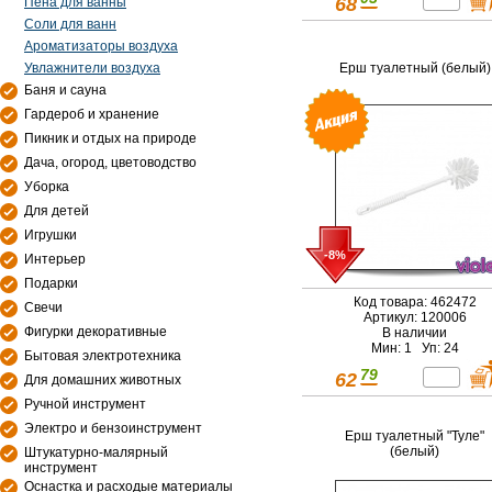
68
Пена для ванны
Соли для ванн
Ароматизаторы воздуха
Ерш туалетный (белый)
Увлажнители воздуха
Баня и сауна
Гардероб и хранение
Пикник и отдых на природе
Дача, огород, цветоводство
Уборка
Для детей
Игрушки
-8%
Интерьер
Подарки
Код товара: 462472
Свечи
Артикул: 120006
Фигурки декоративные
В наличии
Мин: 1 Уп: 24
Бытовая электротехника
79
62
Для домашних животных
Ручной инструмент
Электро и бензоинструмент
Ерш туалетный "Туле"
(белый)
Штукатурно-малярный
инструмент
Оснастка и расходые материалы