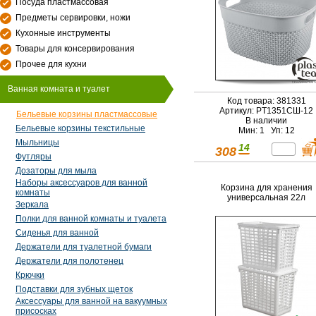
Посуда пластмассовая
Предметы сервировки, ножи
Кухонные инструменты
Товары для консервирования
Прочее для кухни
Ванная комната и туалет
Код товара: 381331
Артикул: PT1351СШ-12
Бельевые корзины пластмассовые
В наличии
Бельевые корзины текстильные
Мин: 1 Уп: 12
Мыльницы
14
308
Футляры
Дозаторы для мыла
Наборы аксессуаров для ванной
Корзина для хранения
комнаты
универсальная 22л
Зеркала
Полки для ванной комнаты и туалета
Сиденья для ванной
Держатели для туалетной бумаги
Держатели для полотенец
Крючки
Подставки для зубных щеток
Аксессуары для ванной на вакуумных
присосках