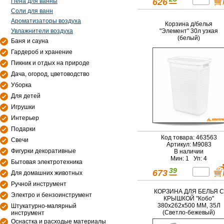
626
Пена для ванны
Соли для ванн
Ароматизаторы воздуха
Корзина д/белья
"Элемент" 30л узкая
Увлажнители воздуха
(белый)
Баня и сауна
Гардероб и хранение
Пикник и отдых на природе
Дача, огород, цветоводство
Уборка
Для детей
Игрушки
Интерьер
Подарки
Код товара: 463563
Свечи
Артикул: М9083
Фигурки декоративные
В наличии
Мин: 1 Уп: 4
Бытовая электротехника
39
673
Для домашних животных
Ручной инструмент
КОРЗИНА ДЛЯ БЕЛЬЯ С
Электро и бензоинструмент
КРЫШКОЙ "Кобо"
380x262x500 ММ, 35Л
Штукатурно-малярный
(Светло-бежевый)
инструмент
Оснастка и расходые материалы