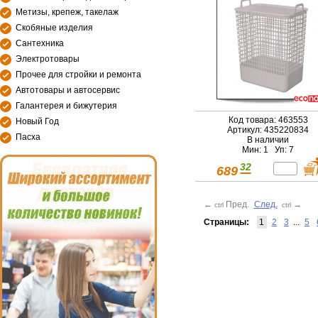
Метизы, крепеж, такелаж
Скобяные изделия
Сантехника
Электротовары
Прочее для стройки и ремонта
Автотовары и автосервис
Галантерея и бижутерия
Код товара: 463553
Новый Год
Артикул: 435220834
Пасха
В наличии
Мин: 1 Уп: 7
32
689
←
Пред.
След.
→
ctrl
ctrl
Страницы:
1
2
3
...
5