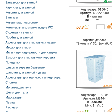
Занавески для ванной
Карнизы для ванной
Код товара: 015646
Коврики для ванной
Артикул: 438220000
В наличии
Вантузы
Мин: 1 Уп: 10
Ковши пластмассовые
53
573
Комплекты и комплектующие WC
Сиденья на унитаз
Пробки для ванной
Корзина д/белья
Аксессуары для стиральных машин
"Виолетта" 30л (голубой
Мешки для стирки
Мячи и принадлежности для стирки
Емкости для стирального порошка
Прищепки
Шнуры и веревки бельевые
Шапочки для ванной и душа
Аксессуары для маникюра и педикюра
Спонжи
Мочалки для тела
Щетки для тела
Код товара: 180106
Массажеры
Артикул: М2444
В наличии
Пемза
Мин: 1 Уп: 6
Расчески
28