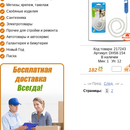
Метизы, крепеж, такелаж
Скобяные изделия
Сантехника
Электротовары
Прочее для стройки и ремонта
Автотовары и автосервис
Галантерея и бижутерия
Код товара: 217243
Новый Год
Артикул: DH58-154
Пасха
В наличии
Мин: 1 Уп: 12
25
182
←
Пред.
След.
→
ctrl
ctrl
Страницы:
1
2