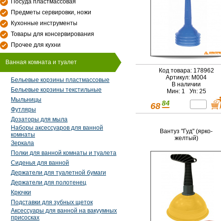
Посуда пластмассовая
Предметы сервировки, ножи
Кухонные инструменты
Товары для консервирования
Прочее для кухни
Ванная комната и туалет
Код товара: 178962
Артикул: М004
Бельевые корзины пластмассовые
В наличии
Бельевые корзины текстильные
Мин: 1 Уп: 25
Мыльницы
84
68
Футляры
Дозаторы для мыла
Наборы аксессуаров для ванной
Вантуз "Гуд" (ярко-
комнаты
желтый)
Зеркала
Полки для ванной комнаты и туалета
Сиденья для ванной
Держатели для туалетной бумаги
Держатели для полотенец
Крючки
Подставки для зубных щеток
Аксессуары для ванной на вакуумных
присосках