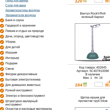
120
Пена для ванны
Соли для ванн
Ароматизаторы воздуха
Вантуз Rock'n'Roll
Увлажнители воздуха
зеленый бархат
Баня и сауна
Гардероб и хранение
Пикник и отдых на природе
Дача, огород, цветоводство
Уборка
Для детей
Игрушки
Интерьер
Подарки
Код товара: 402645
Свечи
Артикул: SC407810096
Фигурки декоративные
В наличии
Мин: 1 Уп: 16
Бытовая электротехника
95
164
Для домашних животных
Ручной инструмент
Электро и бензоинструмент
Щетка-ершик для
прочистки труб 54см
Штукатурно-малярный
инструмент
Оснастка и расходые материалы