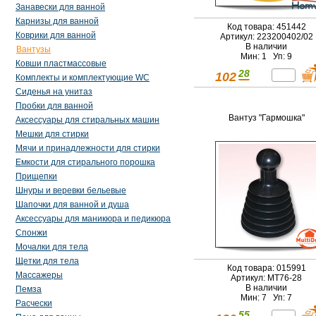
Занавески для ванной
Карнизы для ванной
Код товара: 451442
Коврики для ванной
Артикул: 223200402/02
В наличии
Вантузы
Мин: 1 Уп: 9
Ковши пластмассовые
28
102
Комплекты и комплектующие WC
Сиденья на унитаз
Пробки для ванной
Вантуз "Гармошка"
Аксессуары для стиральных машин
Мешки для стирки
Мячи и принадлежности для стирки
Емкости для стирального порошка
Прищепки
Шнуры и веревки бельевые
Шапочки для ванной и душа
Аксессуары для маникюра и педикюра
Спонжи
Мочалки для тела
Щетки для тела
Код товара: 015991
Массажеры
Артикул: МТ76-28
В наличии
Пемза
Мин: 7 Уп: 7
Расчески
55