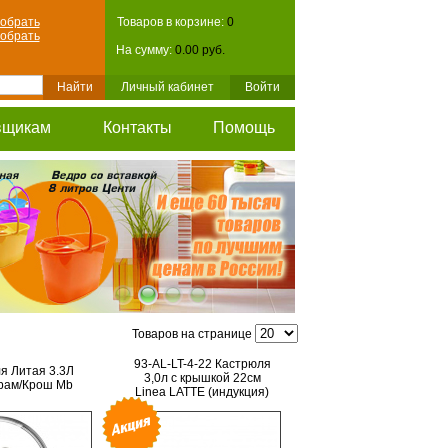
обрать
Товаров в корзине:
0
обрать
На сумму:
0.00 руб.
Личный кабинет
Войти
вщикам
Контакты
Помощь
Товаров на странице
93-AL-LT-4-22 Кастрюля
я Литая 3.3Л
3,0л с крышкой 22см
рам/Крош Mb
Linea LATTE (индукция)