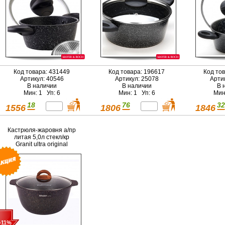
Код товара: 431449
Код товара: 196617
Код то
Артикул: 40546
Артикул: 25078
Арти
В наличии
В наличии
В 
Мин: 1 Уп: 6
Мин: 1 Уп: 6
Мин
18
76
32
1556
1806
1846
Кастрюля-жаровня а/пр
литая 5,0л стекл/кр
Granit ultra original
-11%