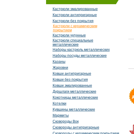
Кастрюли эмалированные
Кастрюли антипригарные
Кастрюли без покрытия
Кастрюли с керамическим
покрытием
Кастрюли чугунные
Кастрюли специальные
металлические
Наборы кастрюль металлических
Наборы посуды металлические
Казаны
Жаровни
Ковши антипригарные
Ковши без покрытия
Ковши эмалированные
Дуршлаги металлические
Кокотницы металлические
Котелки
Кувшины металлические
Мармиты
Сковороды Вок
Сковороды антипригарные
Сковороды с керамическим покрытием