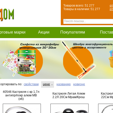
Товаров всего: 51 277
от
Товары в наличии: 51 277
от
рговые марки
Акции
Покупателям
Поста
ортировать по:
свойствам
цене
названию
новизне
40546 Кастрюля с кр 1,7л
Кастрюля Литая Алюм
Кастрюл
антипр/покр алюм MB
2.2Л 20См Мрам/Крош
22См М
(х6)