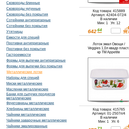
Сковороды блинные
Сковороды чугунные
Код товара: 415889
Сковороды без покрытия
Артикул: 42404-072/4
В наличии
Сотейники антипригарные
Мин: 1 Уп: 12
Сотейники без покрытия
64
642
Утятницы
Емкости для специй
Противни антипригарные
Лоток эмал Овощи /
Veggies 1,0л квадр пласт
Противни без покрытия
кр TM Appetite
Гастроемкости
Формы для выпечки антипригарные
Формы для выпечки без покрытия
Металлические лотки
Наборы для специй
Миски металлические
Масленки металлические
Банки для сыпучих продуктов
металлические
Фруктовницы металлические
Хлебницы металлические
Код товара: 415765
Артикул: 01-2507п/4
Чайники металлические
В наличии
Чайники заварочные металлические
Мин: 1 Уп: 6
Чайники эмалированные
73