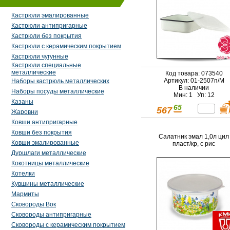
Кастрюли эмалированные
Кастрюли антипригарные
Кастрюли без покрытия
Кастрюли с керамическим покрытием
Кастрюли чугунные
Кастрюли специальные
металлические
Код товара: 073540
Артикул: 01-2507п/М
Наборы кастрюль металлических
В наличии
Наборы посуды металлические
Мин: 1 Уп: 12
Казаны
65
567
Жаровни
Ковши антипригарные
Ковши без покрытия
Салатник эмал 1,0л цил
Ковши эмалированные
пласт/кр, с рис
Дуршлаги металлические
Кокотницы металлические
Котелки
Кувшины металлические
Мармиты
Сковороды Вок
Сковороды антипригарные
Сковороды с керамическим покрытием