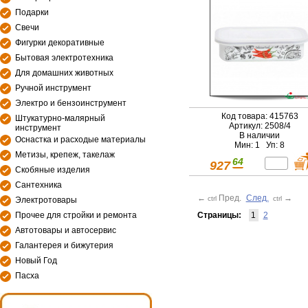
Подарки
Свечи
Фигурки декоративные
Бытовая электротехника
Для домашних животных
Ручной инструмент
Электро и бензоинструмент
Код товара: 415763
Штукатурно-малярный
Артикул: 2508/4
инструмент
В наличии
Оснастка и расходые материалы
Мин: 1 Уп: 8
Метизы, крепеж, такелаж
64
927
Скобяные изделия
Сантехника
←
Пред.
След.
→
ctrl
ctrl
Электротовары
Страницы:
1
2
Прочее для стройки и ремонта
Автотовары и автосервис
Галантерея и бижутерия
Новый Год
Пасха