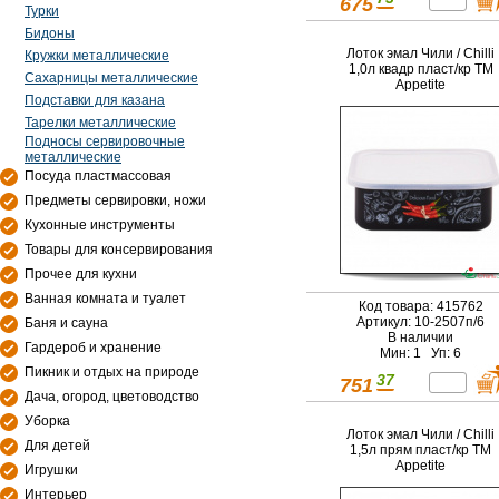
675
Турки
Бидоны
Лоток эмал Чили / Chilli
Кружки металлические
1,0л квадр пласт/кр TM
Сахарницы металлические
Appetite
Подставки для казана
Тарелки металлические
Подносы сервировочные
металлические
Посуда пластмассовая
Предметы сервировки, ножи
Кухонные инструменты
Товары для консервирования
Прочее для кухни
Ванная комната и туалет
Код товара: 415762
Артикул: 10-2507п/6
Баня и сауна
В наличии
Гардероб и хранение
Мин: 1 Уп: 6
Пикник и отдых на природе
37
751
Дача, огород, цветоводство
Уборка
Лоток эмал Чили / Chilli
Для детей
1,5л прям пласт/кр TM
Appetite
Игрушки
Интерьер