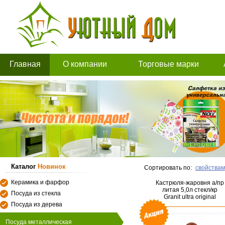
Главная
О компании
Торговые марки
Каталог
Новинок
Сортировать по:
свойствам
Керамика и фарфор
Кастрюля-жаровня а/пр
литая 5,0л стекл/кр
Посуда из стекла
Granit ultra original
Посуда из дерева
Посуда металлическая