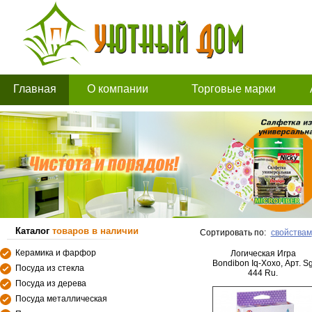
Главная
О компании
Торговые марки
Каталог
товаров в наличии
Сортировать по:
свойствам
Керамика и фарфор
Логическая Игра
Bondibon Iq-Хохо, Арт. S
Посуда из стекла
444 Ru.
Посуда из дерева
Посуда металлическая