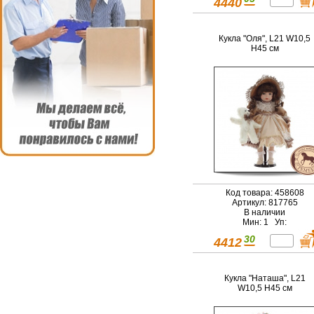
4440
Кукла "Оля", L21 W10,5
H45 см
Код товара: 458608
Артикул: 817765
В наличии
Мин: 1 Уп:
30
4412
Кукла "Наташа", L21
W10,5 H45 см