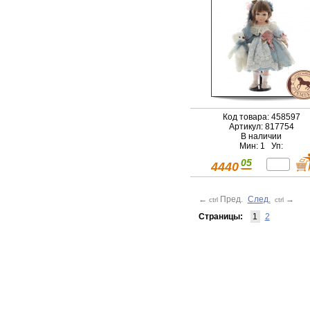
Код товара: 458597
Артикул: 817754
В наличии
Мин: 1 Уп:
05
4440
←
Пред.
След.
→
ctrl
ctrl
Страницы:
1
2