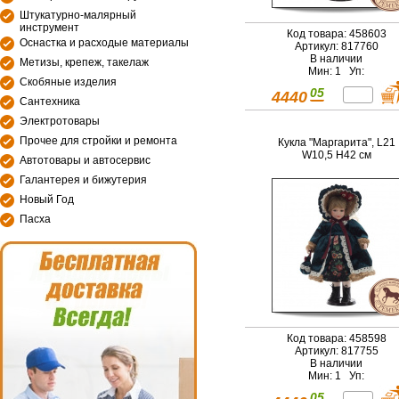
Штукатурно-малярный
инструмент
Код товара: 458603
Оснастка и расходые материалы
Артикул: 817760
В наличии
Метизы, крепеж, такелаж
Мин: 1 Уп:
Скобяные изделия
05
4440
Сантехника
Электротовары
Прочее для стройки и ремонта
Кукла "Маргарита", L21
W10,5 H42 см
Автотовары и автосервис
Галантерея и бижутерия
Новый Год
Пасха
Код товара: 458598
Артикул: 817755
В наличии
Мин: 1 Уп:
05