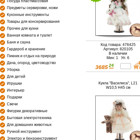
Посуда пластмассовая
Предметы сервировки, ножи
Кухонные инструменты
Товары для консервирования
Прочее для кухни
Ванная комната и туалет
Баня и сауна
Код товара: 476425
Гардероб и хранение
Артикул: 820105
В наличии
Пикник и отдых на природе
Мин: 1 Уп: 6
Дача, огород, цветоводство
24
3685
Уборка
Для детей
Кукла "Василиса", L21
Игрушки
W10,5 H45 см
Интерьер
Подарки
Свечи
Фигурки декоративные
Бытовая электротехника
Для домашних животных
Ручной инструмент
Электро и бензоинструмент