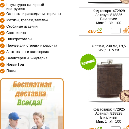
Штукатурно-малярный
инструмент
Код товара: 472929
Оснастка и расходые материалы
Артикул: 818835
В наличии
Метизы, крепеж, такелаж
Мин: 1 Уп: 100
Скобяные изделия
87
467
Сантехника
Электротовары
Прочее для стройки и ремонта
Фляжка, 230 мл, L9,5
W2,5 H15 см
Автотовары и автосервис
Галантерея и бижутерия
Новый Год
Пасха
Код товара: 472925
Артикул: 818828
В наличии
Мин: 1 Уп: 100
48