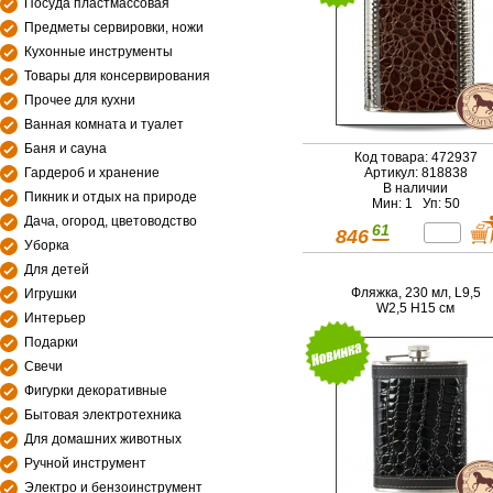
Посуда пластмассовая
Предметы сервировки, ножи
Кухонные инструменты
Товары для консервирования
Прочее для кухни
Ванная комната и туалет
Баня и сауна
Код товара: 472937
Гардероб и хранение
Артикул: 818838
В наличии
Пикник и отдых на природе
Мин: 1 Уп: 50
Дача, огород, цветоводство
61
846
Уборка
Для детей
Фляжка, 230 мл, L9,5
Игрушки
W2,5 H15 см
Интерьер
Подарки
Свечи
Фигурки декоративные
Бытовая электротехника
Для домашних животных
Ручной инструмент
Электро и бензоинструмент