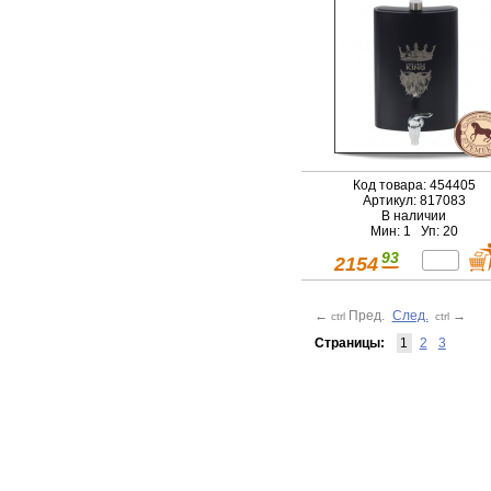
Код товара: 454405
Артикул: 817083
В наличии
Мин: 1 Уп: 20
93
2154
←
Пред.
След.
→
ctrl
ctrl
Страницы:
1
2
3