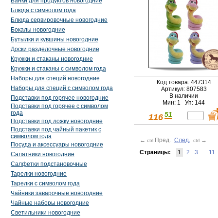
Банки для продуктов новогодние
Блюда с символом года
Блюда сервировочные новогодние
Бокалы новогодние
Бутылки и кувшины новогодние
Доски разделочные новогодние
Кружки и стаканы новогодние
Кружки и стаканы с символом года
Наборы для специй новогодние
Код товара: 447314
Наборы для специй с символом года
Артикул: 807583
В наличии
Подставки под горячее новогодние
Мин: 1 Уп: 144
Подставки под горячее с символом
года
51
116
Подставки под ложку новогодние
Подставки под чайный пакетик с
символом года
←
Пред.
След.
→
ctrl
ctrl
Посуда и аксессуары новогодние
Страницы:
1
2
3
...
11
Салатники новогодние
Салфетки подстановочные
Тарелки новогодние
Тарелки с символом года
Чайники заварочные новогодние
Чайные наборы новогодние
Светильники новогодние