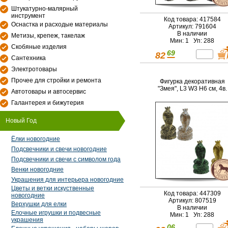
Штукатурно-малярный
инструмент
Код товара: 417584
Оснастка и расходые материалы
Артикул: 791604
В наличии
Метизы, крепеж, такелаж
Мин: 1 Уп: 288
Скобяные изделия
69
82
Сантехника
Электротовары
Прочее для стройки и ремонта
Фигурка декоративная
"Змея", L3 W3 H6 см, 4в.
Автотовары и автосервис
Галантерея и бижутерия
Новый Год
Ёлки новогодние
Подсвечники и свечи новогодние
Подсвечники и свечи с символом года
Венки новогодние
Украшения для интерьера новогодние
Цветы и ветки искуственные
Код товара: 447309
новогодние
Артикул: 807519
Верхушки для елки
В наличии
Елочные игрушки и подвесные
Мин: 1 Уп: 288
украшения
06