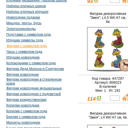
93
Елочные украшения - наборы шаров
Наборы елочных шаров
Наборы елочных игрушек
Фигурка декоративная
Новогодние подарки
"Змея", L4,5 W4 H7 см,
4в.
Мишура, ленты, бусы
Электрогирлянды
Подставки с символом года
Игрушки символы года
Фигурки с символом года
Часы с символом года
Игрушки новогодние
Колокольчики с символом года
Фигурки Деда Мороза и Снегурочки
Фигурки новогодние
Код товара: 447297
Фигурки новогодние в стеклянном
Артикул: 806023
шаре
В наличии
Фигурки новогодние музыкальные
Мин: 1 Уп: 192
Фигурки новогодние с подсветкой
23
114
Фигурки рождественские
Копилки новогодние
Копилки с символом года
Фигурка декоративная
Брелки с символом года
"Змея", L4 W4 H7 см, 4в.
Магниты новогодние