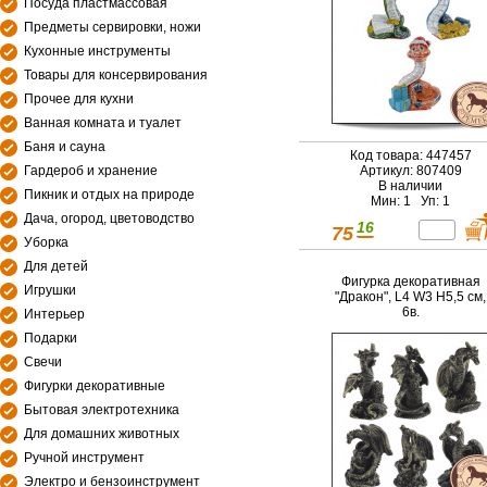
Посуда пластмассовая
Предметы сервировки, ножи
Кухонные инструменты
Товары для консервирования
Прочее для кухни
Ванная комната и туалет
Баня и сауна
Код товара: 447457
Гардероб и хранение
Артикул: 807409
В наличии
Пикник и отдых на природе
Мин: 1 Уп: 1
Дача, огород, цветоводство
16
75
Уборка
Для детей
Фигурка декоративная
Игрушки
"Дракон", L4 W3 H5,5 см,
6в.
Интерьер
Подарки
Свечи
Фигурки декоративные
Бытовая электротехника
Для домашних животных
Ручной инструмент
Электро и бензоинструмент