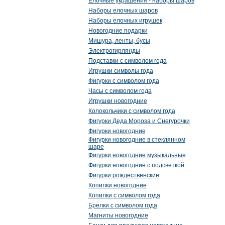
Елочные украшения - наборы шаров
Наборы елочных шаров
Наборы елочных игрушек
Новогодние подарки
Мишура, ленты, бусы
Электрогирлянды
Подставки с символом года
Игрушки символы года
Фигурки с символом года
Часы с символом года
Игрушки новогодние
Колокольчики с символом года
Фигурки Деда Мороза и Снегурочки
Фигурки новогодние
Фигурки новогодние в стеклянном
шаре
Фигурки новогодние музыкальные
Фигурки новогодние с подсветкой
Фигурки рождественские
Копилки новогодние
Копилки с символом года
Брелки с символом года
Магниты новогодние