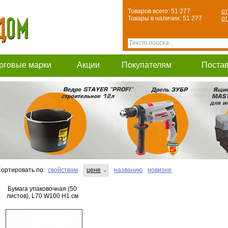
Товаров всего: 51 277
от
Товары в наличии: 51 277
от
рговые марки
Акции
Покупателям
Поста
ортировать по:
свойствам
цене
названию
новизне
Бумага упаковочная (50
листов), L70 W100 H1 см