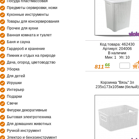
Посуда пластмассовая
Предметы сервировки, ножи
Кухонные инструменты
Товары для консервирования
Прочее для кухни
Ванная комната и туалет
Баня и сауна
Код товара: 462430
Гардероб и хранение
Артикул: 204006
В наличии
Пикник и отдых на природе
Мин: 1 Уп: 10
Дача, огород, цветоводство
66
811
Уборка
Для детей
Корзинка "Вязь" 3л
Игрушки
235х173х105мм (белый)
Интерьер
Подарки
Свечи
Фигурки декоративные
Бытовая электротехника
Для домашних животных
Ручной инструмент
Электро и бензоинструмент