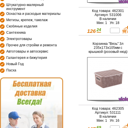
Штукатурно-малярный
инструмент
Код товара: 462301
Оснастка и расходые материалы
Артикул: 531006
В наличии
Метизы, крепеж, такелаж
Мин: 1 Уп: 18
Скобяные изделия
24
126
Сантехника
Электротовары
Корзинка "Вязь" 3л
Прочее для стройки и ремонта
235х173х105мм с
Автотовары и автосервис
крышкой (розовый нюд)
Галантерея и бижутерия
Новый Год
Пасха
Код товара: 462305
Артикул: 531111
В наличии
Мин: 1 Уп: 16
69