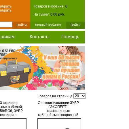
обрать
Товаров в корзине:
0
обрать
На сумму:
0.00 руб.
Личный кабинет
Войти
вщикам
Контакты
Помощь
Товаров на странице
3 стриппер
Съемник изоляции ЗУБР
ьных кабелей,
"ЭКСПЕРТ"
59/RG6, ЗУБР
коаксиальных
ессионал
кабелей,высокопрочный
фиберглассовый
корпус,лезвия из стали
У8А, 2 матрицы