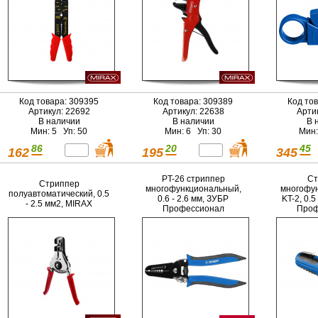
Код товара: 309395
Код товара: 309389
Код то
Артикул: 22692
Артикул: 22638
Арти
В наличии
В наличии
В 
Мин: 5 Уп: 50
Мин: 6 Уп: 30
Мин:
86
20
45
162
195
345
PT-26 стриппер
Ст
Стриппер
многофункциональный,
многофу
полуавтоматический, 0.5
0.6 - 2.6 мм, ЗУБР
KT-2, 0.5
- 2.5 мм2, MIRAX
Профессионал
Проф