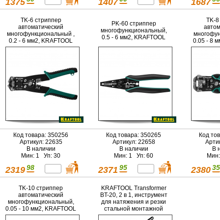
1375
1407
1687
TK-6 стриппер
TK-8
PK-60 стриппер
автоматический
автом
многофункциональный,
многофункциональный ,
многофун
0.5 - 6 мм2, KRAFTOOL
0.2 - 6 мм2, KRAFTOOL
0.05 - 8
Код товара: 350256
Код товара: 350265
Код то
Артикул: 22635
Артикул: 22658
Арти
В наличии
В наличии
В 
Мин: 1 Уп: 30
Мин: 1 Уп: 60
Мин:
98
95
35
2319
2371
2380
TK-10 стриппер
KRAFTOOL Transformer
автоматический
BT-20, 2 в 1, инструмент
многофункциональный,
для натяжения и резки
0.05 - 10 мм2, KRAFTOOL
стальной монтажной
ленты (22620)