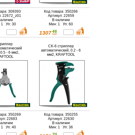
вара: 309393
Код товара: 350266
л: 22672_z01
Артикул: 22659
наличии
В наличии
 1 Уп: 30
Мин: 1 Уп: 60
46
1307
риппер
CK-6 стриппер
оматический
автоматический, 0.2 - 6
0.5 - 6 мм2,
мм2, KRAFTOOL
AFTOOL
вара: 350269
Код товара: 350255
кул: 22683
Артикул: 22630
наличии
В наличии
 1 Уп: 40
Мин: 1 Уп: 36
70