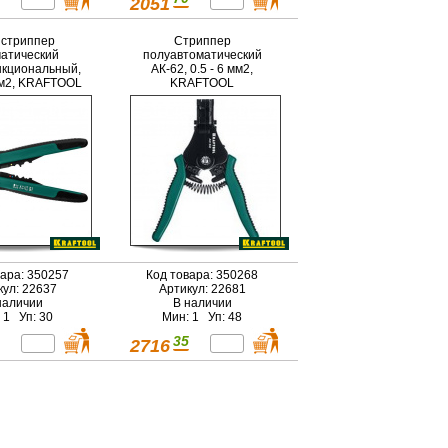
2051
 стриппер
Стриппер
атический
полуавтоматический
кциональный,
АК-62, 0.5 - 6 мм2,
 мм2, KRAFTOOL
KRAFTOOL
вара: 350257
Код товара: 350268
кул: 22637
Артикул: 22681
наличии
В наличии
 1 Уп: 30
Мин: 1 Уп: 48
35
2716