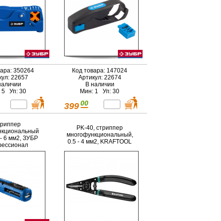
вара: 350264
Код товара: 147024
кул: 22657
Артикул: 22674
наличии
В наличии
 5 Уп: 30
Мин: 1 Уп: 30
00
399
риппер
PK-40, стриппер
нкциональный
многофункциональный,
 - 6 мм2, ЗУБР
0.5 - 4 мм2, KRAFTOOL
ессионал