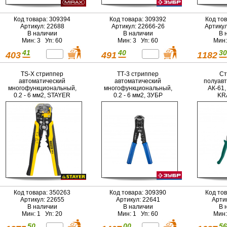
Код товара: 309394
Код товара: 309392
Код то
Артикул: 22688
Артикул: 22666-26
Артику
В наличии
В наличии
В 
Мин: 3 Уп: 60
Мин: 3 Уп: 60
Мин:
41
40
30
403
491
1182
TS-X стриппер
ТТ-3 стриппер
Ст
автоматический
автоматический
полуавт
многофункциональный,
многофункциональный,
АК-61, 
0.2 - 6 мм2, STAYER
0.2 - 6 мм2, ЗУБР
KR
Профессионал
Код товара: 350263
Код товара: 309390
Код то
Артикул: 22655
Артикул: 22641
Арти
В наличии
В наличии
В 
Мин: 1 Уп: 20
Мин: 1 Уп: 60
Мин:
50
00
56