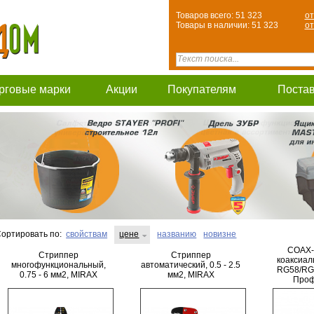
Товаров всего: 51 323
от
Товары в наличии: 51 323
от
рговые марки
Акции
Покупателям
Поста
ортировать по:
свойствам
цене
названию
новизне
COAX-
Стриппер
Стриппер
коаксиал
многофункциональный,
автоматический, 0.5 - 2.5
RG58/RG
0.75 - 6 мм2, MIRAX
мм2, MIRAX
Проф