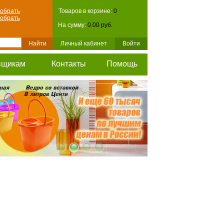
обрать
Товаров в корзине:
0
обрать
На сумму:
0.00 руб.
Личный кабинет
Войти
вщикам
Контакты
Помощь