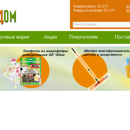
Товаров всего: 51 277
от
Товары в наличии: 51 277
от
рговые марки
Акции
Покупателям
Поста