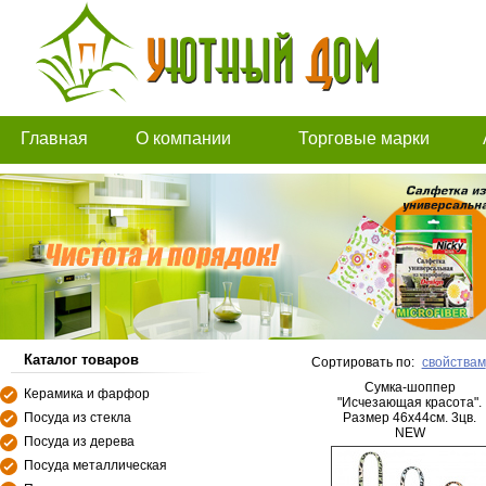
Главная
О компании
Торговые марки
Каталог товаров
Сортировать по:
свойствам
Сумка-шоппер
Керамика и фарфор
"Исчезающая красота".
Посуда из стекла
Размер 46х44см. 3цв.
NEW
Посуда из дерева
Посуда металлическая