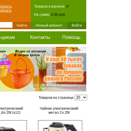
обрать
Товаров в корзине:
0
обрать
На сумму:
0.00 руб.
Личный кабинет
Войти
вщикам
Контакты
Помощь
Товаров на странице
лектрическикй
Чайник электрическикй
,8л ZM (х12)
метал 2л ZM