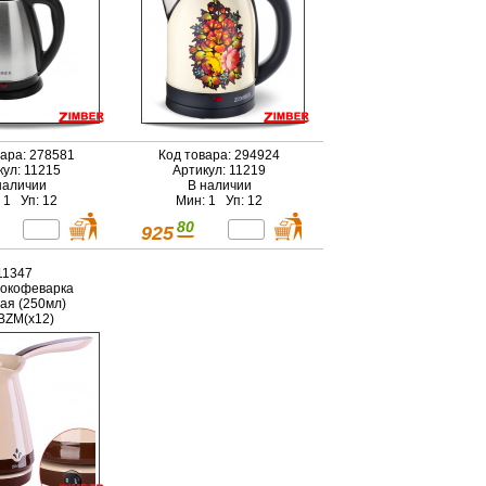
вара: 278581
Код товара: 294924
кул: 11215
Артикул: 11219
наличии
В наличии
 1 Уп: 12
Мин: 1 Уп: 12
80
925
11347
окофеварка
ая (250мл)
ВZM(х12)