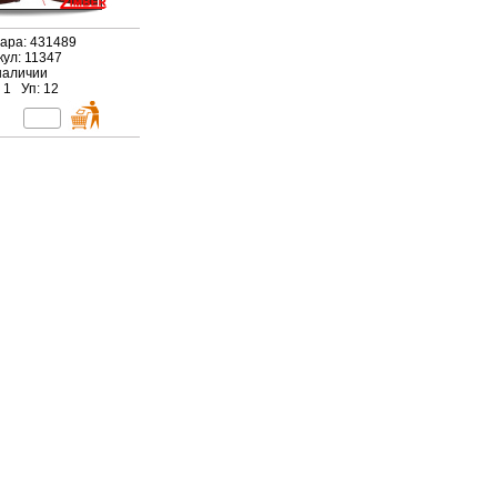
вара: 431489
кул: 11347
наличии
 1 Уп: 12