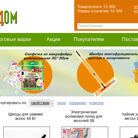
Товаров всего: 51 568
от
Товары в наличии: 51 568
от
рговые марки
Акции
Покупателям
Поста
ортировать по:
свойствам
цене
названию
новизне
Электрическая
Щипцы для завивки
Чайник э
роликовая пилка для
волос 48 Вт
метал 1
мозолей 3В