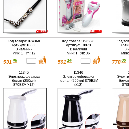
Код товара: 074368
Код товара: 196228
Код то
Артикул: 10868
Артикул: 10973
Арти
В наличии
В наличии
В 
Мин: 1 Уп: 12
Мин: 1 Уп: 36
Мин:
48
14
09
531
501
778
11345
11346
Электрокофеварка
Электрокофеварка
Электр
белая (250мл)
черная (250мл) 870ВZM
бежев
870ВZM(х12)
(х12)
870