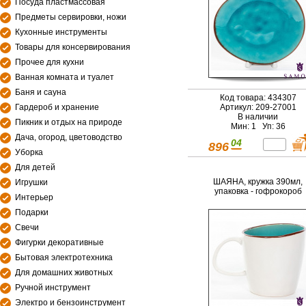
Посуда пластмассовая
Предметы сервировки, ножи
Кухонные инструменты
Товары для консервирования
Прочее для кухни
Ванная комната и туалет
Баня и сауна
Код товара: 434307
Гардероб и хранение
Артикул: 209-27001
В наличии
Пикник и отдых на природе
Мин: 1 Уп: 36
Дача, огород, цветоводство
04
896
Уборка
Для детей
ШАЯНА, кружка 390мл,
Игрушки
упаковка - гофрокороб
Интерьер
Подарки
Свечи
Фигурки декоративные
Бытовая электротехника
Для домашних животных
Ручной инструмент
Электро и бензоинструмент