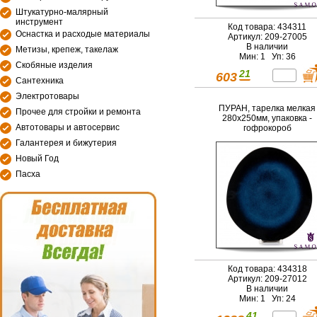
Штукатурно-малярный
инструмент
Код товара: 434311
Оснастка и расходые материалы
Артикул: 209-27005
В наличии
Метизы, крепеж, такелаж
Мин: 1 Уп: 36
Скобяные изделия
21
603
Сантехника
Электротовары
ПУРАН, тарелка мелкая
Прочее для стройки и ремонта
280х250мм, упаковка -
Автотовары и автосервис
гофрокороб
Галантерея и бижутерия
Новый Год
Пасха
Код товара: 434318
Артикул: 209-27012
В наличии
Мин: 1 Уп: 24
41