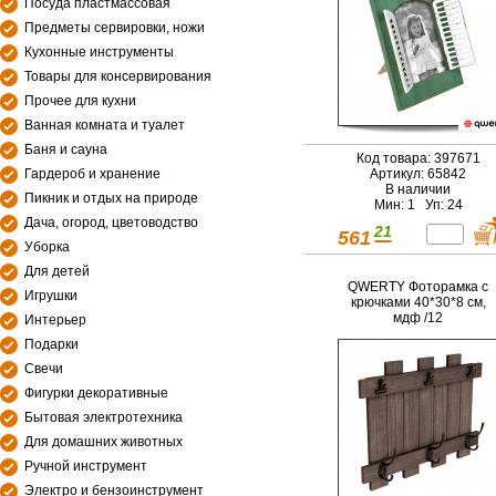
Посуда пластмассовая
Предметы сервировки, ножи
Кухонные инструменты
Товары для консервирования
Прочее для кухни
Ванная комната и туалет
Баня и сауна
Код товара: 397671
Гардероб и хранение
Артикул: 65842
В наличии
Пикник и отдых на природе
Мин: 1 Уп: 24
Дача, огород, цветоводство
21
561
Уборка
Для детей
QWERTY Фоторамка с
Игрушки
крючками 40*30*8 см,
мдф /12
Интерьер
Подарки
Свечи
Фигурки декоративные
Бытовая электротехника
Для домашних животных
Ручной инструмент
Электро и бензоинструмент