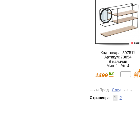
Код товара: 397511
Артикул: 73854
В наличии
Мин: 1 Уп: 4
62
1499
←
Пред.
След.
→
ctrl
ctrl
Страницы:
1
2