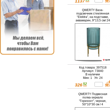
1137
QWERTY Ваза-
подсвечник стеклянная
“Elektra”, на подставке,
аквамарин, 9*13,5 см/ 24
Код товара: 397518
Артикул: 73840
В наличии
Мин: 1 Уп: 24
52
326
QWERTY Подвесная
полка-зеркало
"Горизонт", черная,
50*10*30 см / 4