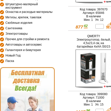
Штукатурно-малярный
инструмент
Код товара: 397670
Оснастка и расходые материалы
Артикул: 65846
В наличии
Метизы, крепеж, такелаж
Мин: 1 Уп: 12
Скобяные изделия
42
877
Сантехника
Электротовары
QWERTY
Прочее для стройки и ремонта
Электроштопор, белый,
4,5х23,4 см, на
Автотовары и автосервис
батарейках 4хАА /30/15
Галантерея и бижутерия
Новый Год
Пасха
Код товара: 399080
Артикул: 71000
В наличии
Мин: 1 Уп: 15
96