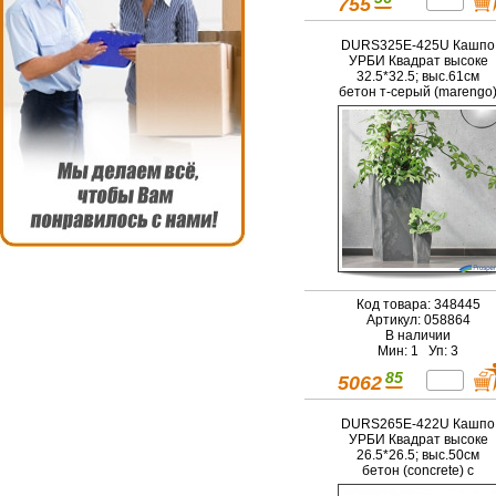
755
DURS325E-425U Кашпо
УРБИ Квадрат высоке
32.5*32.5; выс.61см
бетон т-серый (marengo
с вкладышем 0593
Код товара: 348445
Артикул: 058864
В наличии
Мин: 1 Уп: 3
85
5062
DURS265E-422U Кашпо
УРБИ Квадрат высоке
26.5*26.5; выс.50см
бетон (concrete) с
вкладышем 059378