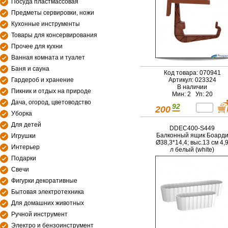
Посуда пластмассовая
Предметы сервировки, ножи
Кухонные инструменты
Товары для консервирования
Прочее для кухни
Ванная комната и туалет
Баня и сауна
Код товара: 070941
Гардероб и хранение
Артикул: 023324
В наличии
Пикник и отдых на природе
Мин: 2 Уп: 20
Дача, огород, цветоводство
92
200
Уборка
Для детей
DDEC400-S449
Балконный ящик Боард
Игрушки
Ø38,3*14,4; выс.13 см 4,
Интерьер
л белый (white)
Подарки
Свечи
Фигурки декоративные
Бытовая электротехника
Для домашних животных
Ручной инструмент
Электро и бензоинструмент