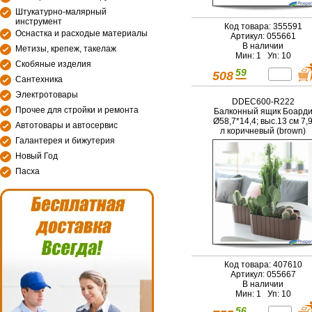
Штукатурно-малярный
инструмент
Код товара: 355591
Оснастка и расходые материалы
Артикул: 055661
В наличии
Метизы, крепеж, такелаж
Мин: 1 Уп: 10
Скобяные изделия
59
508
Сантехника
Электротовары
DDEC600-R222
Прочее для стройки и ремонта
Балконный ящик Боард
Ø58,7*14,4; выс.13 см 7,
Автотовары и автосервис
л коричневый (brown)
Галантерея и бижутерия
Новый Год
Пасха
Код товара: 407610
Артикул: 055667
В наличии
Мин: 1 Уп: 10
56