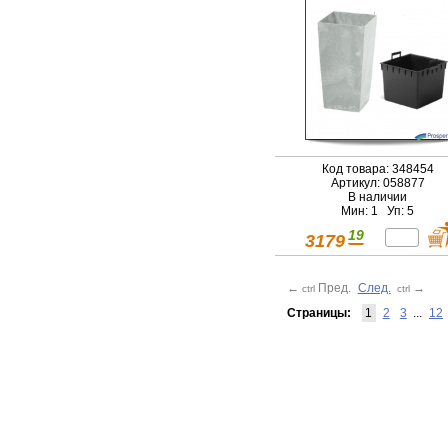
Код товара: 348454
Артикул: 058877
В наличии
Мин: 1 Уп: 5
19
3179
←
Пред.
След.
→
ctrl
ctrl
Страницы:
1
2
3
...
12