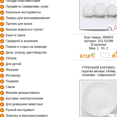
Посуда пластмассовая
Предметы сервировки, ножи
Кухонные инструменты
Товары для консервирования
Прочее для кухни
Ванная комната и туалет
Баня и сауна
Код товара: 390603
Гардероб и хранение
Артикул: 101-01096
В наличии
Пикник и отдых на природе
Мин: 1 Уп: 2
Дача, огород, цветоводство
67
9718
Уборка
Для детей
УТРЕННИЙ БАРОККО,
Игрушки
тарелка мелкая 240мм,
упаковка - гофрокороб
Интерьер
Подарки
Свечи
Фигурки декоративные
Бытовая электротехника
Для домашних животных
Ручной инструмент
Электро и бензоинструмент