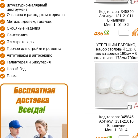
Штукатурно-малярный
инструмент
Код товара: 345840
Оснастка и расходые материалы
Артикул: 131-21011
В наличии
Метизы, крепеж, такелаж
Мин: 1 Уп: 36
Скобяные изделия
02
435
Сантехника
Электротовары
УТРЕННИЙ БАРОККО,
Прочее для стройки и ремонта
набор столовый (13), 6
мелк.тарелок 190мм + 6
Автотовары и автосервис
салатников 178мм 700м
Галантерея и бижутерия
+ салатник 200мм 950мл
подарочная упаковка
Новый Год
Пасха
Код товара: 345845
Артикул: 131-21016
В наличии
Мин: 1 Уп: 4
09