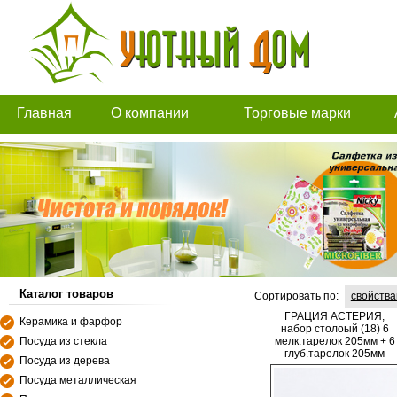
Главная
О компании
Торговые марки
Каталог товаров
Сортировать по:
свойств
ГРАЦИЯ АСТЕРИЯ,
Керамика и фарфор
набор столоый (18) 6
Посуда из стекла
мелк.тарелок 205мм + 6
глуб.тарелок 205мм
Посуда из дерева
300мл + 6 мелк.тарелок
230мм, цветная упаковк
Посуда металлическая