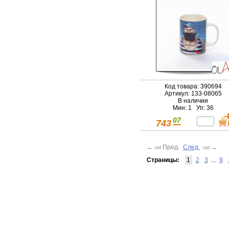
Код товара: 390694
Артикул: 133-08065
В наличии
Мин: 1 Уп: 36
07
743
←
Пред.
След.
→
ctrl
ctrl
Страницы:
1
2
3
...
9