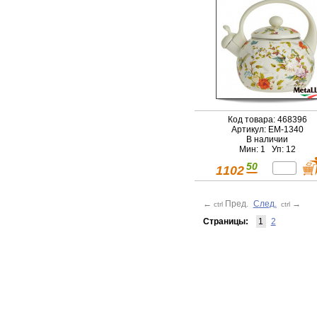
Код товара: 468396
Артикул: EM-1340
В наличии
Мин: 1 Уп: 12
50
1102
←
Пред.
След.
→
ctrl
ctrl
Страницы:
1
2