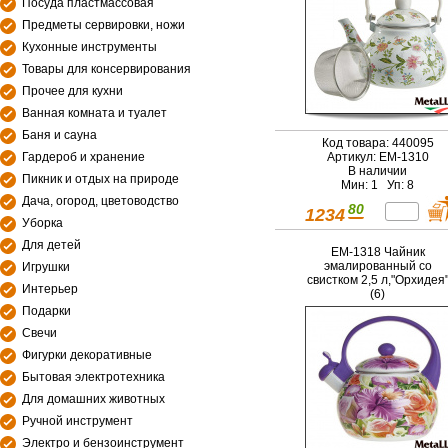
Посуда пластмассовая
Предметы сервировки, ножи
Кухонные инструменты
Товары для консервирования
Прочее для кухни
Ванная комната и туалет
Баня и сауна
Код товара: 440095
Гардероб и хранение
Артикул: EM-1310
В наличии
Пикник и отдых на природе
Мин: 1 Уп: 8
Дача, огород, цветоводство
80
1234
Уборка
Для детей
EM-1318 Чайник
эмалированный со
Игрушки
свистком 2,5 л,"Орхидея
Интерьер
(6)
Подарки
Свечи
Фигурки декоративные
Бытовая электротехника
Для домашних животных
Ручной инструмент
Электро и бензоинструмент