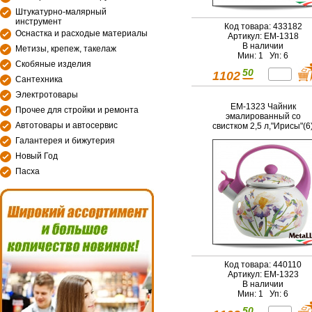
Штукатурно-малярный
инструмент
Код товара: 433182
Оснастка и расходые материалы
Артикул: EM-1318
В наличии
Метизы, крепеж, такелаж
Мин: 1 Уп: 6
Скобяные изделия
50
1102
Сантехника
Электротовары
EM-1323 Чайник
Прочее для стройки и ремонта
эмалированный со
Автотовары и автосервис
свистком 2,5 л,"Ирисы"(6
Галантерея и бижутерия
Новый Год
Пасха
Код товара: 440110
Артикул: EM-1323
В наличии
Мин: 1 Уп: 6
50