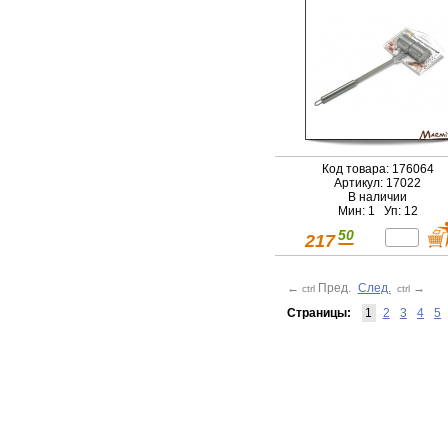
Код товара: 176064
Артикул: 17022
В наличии
Мин: 1 Уп: 12
50
217
←
Пред.
След.
→
ctrl
ctrl
Страницы:
1
2
3
4
5