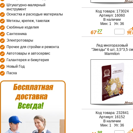
Штукатурно-малярный
инструмент
Код товара: 173024
Оснастка и расходые материалы
Артикул: 16060
В наличии
Метизы, крепеж, такелаж
Мин: 1 Уп: 36
Скобяные изделия
27
67
Сантехника
Электротовары
Лед многоразовый
Прочее для стройки и ремонта
"Звезды" 6 шт, 3,5*3,5 см
Автотовары и автосервис
Marmiton
Галантерея и бижутерия
Новый Год
Пасха
Код товара: 232841
Артикул: 16152
В наличии
Мин: 1 Уп: 36
98