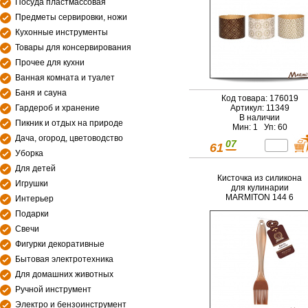
Посуда пластмассовая
Предметы сервировки, ножи
Кухонные инструменты
Товары для консервирования
Прочее для кухни
Ванная комната и туалет
Баня и сауна
Код товара: 176019
Гардероб и хранение
Артикул: 11349
В наличии
Пикник и отдых на природе
Мин: 1 Уп: 60
Дача, огород, цветоводство
07
61
Уборка
Для детей
Кисточка из силикона
Игрушки
для кулинарии
MARMITON 144 6
Интерьер
Подарки
Свечи
Фигурки декоративные
Бытовая электротехника
Для домашних животных
Ручной инструмент
Электро и бензоинструмент