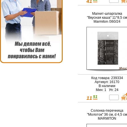
41
Магнит-шпаргалка
"Вкусная каша" 11*8,5 см
Marmiton /360/24
Код товара: 239334
Артикул: 16170
В наличии
Мин: 1 Уп: 24
51
11
Солонка-перечница
"Молоток" 36 см, d 4,5 см
MARMITON