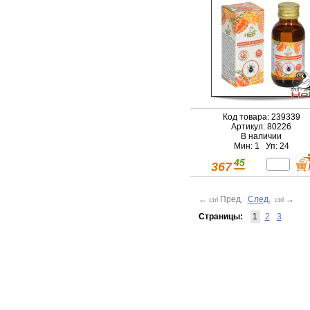
Код товара: 239339
Артикул: 80226
В наличии
Мин: 1 Уп: 24
45
367
←
Пред.
След.
→
ctrl
ctrl
Страницы:
1
2
3