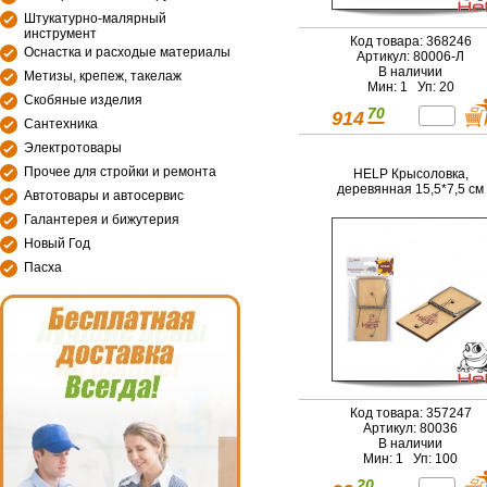
Штукатурно-малярный
инструмент
Код товара: 368246
Оснастка и расходые материалы
Артикул: 80006-Л
В наличии
Метизы, крепеж, такелаж
Мин: 1 Уп: 20
Скобяные изделия
70
914
Сантехника
Электротовары
Прочее для стройки и ремонта
HELP Крысоловка,
деревянная 15,5*7,5 см
Автотовары и автосервис
Галантерея и бижутерия
Новый Год
Пасха
Код товара: 357247
Артикул: 80036
В наличии
Мин: 1 Уп: 100
20