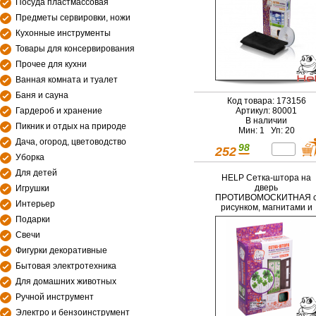
Посуда пластмассовая
Предметы сервировки, ножи
Кухонные инструменты
Товары для консервирования
Прочее для кухни
Ванная комната и туалет
Баня и сауна
Код товара: 173156
Гардероб и хранение
Артикул: 80001
В наличии
Пикник и отдых на природе
Мин: 1 Уп: 20
Дача, огород, цветоводство
98
252
Уборка
Для детей
HELP Сетка-штора на
дверь
Игрушки
ПРОТИВОМОСКИТНАЯ 
Интерьер
рисунком, магнитами и
крепежом, 45*210 см,
Подарки
2шт. в упаковке /20
Свечи
Фигурки декоративные
Бытовая электротехника
Для домашних животных
Ручной инструмент
Электро и бензоинструмент