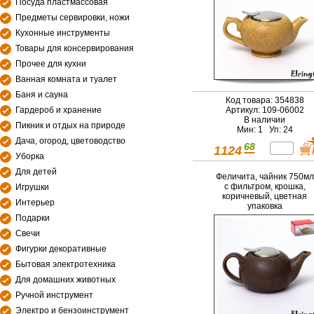
Посуда пластмассовая
Предметы сервировки, ножи
Кухонные инструменты
Товары для консервирования
Прочее для кухни
Ванная комната и туалет
Баня и сауна
Код товара: 354838
Гардероб и хранение
Артикул: 109-06002
В наличии
Пикник и отдых на природе
Мин: 1 Уп: 24
Дача, огород, цветоводство
68
1124
Уборка
Для детей
Феличита, чайник 750мл
с фильтром, крошка,
Игрушки
коричневый, цветная
Интерьер
упаковка
Подарки
Свечи
Фигурки декоративные
Бытовая электротехника
Для домашних животных
Ручной инструмент
Электро и бензоинструмент