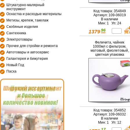
Штукатурно-малярный
инструмент
Код товара: 354849
Оснастка и расходые материалы
Артикул: 109-06019
В наличии
Метизы, крепеж, такелаж
Мин: 1 Уп: 24
Скобяные изделия
96
1379
Сантехника
Электротовары
Феличита, чайник
Прочее для стройки и ремонта
1000мл с фильтром,
матовый, фиолетовый,
Автотовары и автосервис
цветная упаковка
Галантерея и бижутерия
Новый Год
Пасха
Код товара: 354852
Артикул: 109-06032
В наличии
Мин: 1 Уп: 12
17