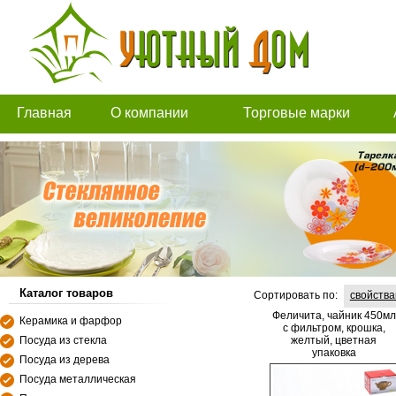
Главная
О компании
Торговые марки
Каталог товаров
Сортировать по:
свойств
Феличита, чайник 450мл
Керамика и фарфор
с фильтром, крошка,
Посуда из стекла
желтый, цветная
упаковка
Посуда из дерева
Посуда металлическая