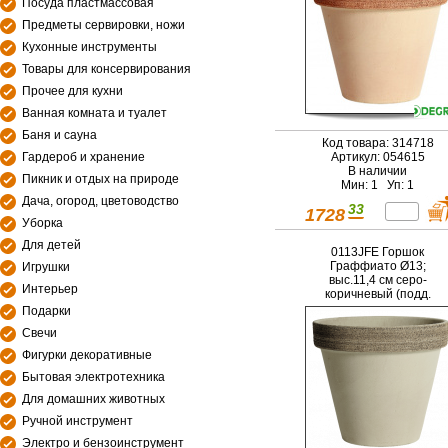
Посуда пластмассовая
Предметы сервировки, ножи
Кухонные инструменты
Товары для консервирования
Прочее для кухни
Ванная комната и туалет
Баня и сауна
Код товара: 314718
Гардероб и хранение
Артикул: 054615
В наличии
Пикник и отдых на природе
Мин: 1 Уп: 1
Дача, огород, цветоводство
33
1728
Уборка
Для детей
0113JFE Горшок
Граффиато Ø13;
Игрушки
выс.11,4 см серо-
Интерьер
коричневый (подд.
054649, Ø11)
Подарки
Свечи
Фигурки декоративные
Бытовая электротехника
Для домашних животных
Ручной инструмент
Электро и бензоинструмент