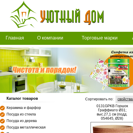
Главная
О компании
Торговые марки
Каталог товаров
Сортировать по:
свойств
0131GPKB Горшок
Керамика и фарфор
Граффиато Ø31;
Посуда из стекла
выс.27,1 см (подд.
054645, Ø28)
Посуда из дерева
Посуда металлическая