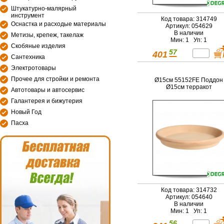
Штукатурно-малярный
инструмент
Код товара: 314749
Оснастка и расходые материалы
Артикул: 054629
В наличии
Метизы, крепеж, такелаж
Мин: 1 Уп: 1
Скобяные изделия
57
401
Сантехника
Электротовары
Прочее для стройки и ремонта
Ø15см 55152FE Поддон
Ø15см терракот
Автотовары и автосервис
Галантерея и бижутерия
Новый Год
Пасха
Код товара: 314732
Артикул: 054640
В наличии
Мин: 1 Уп: 1
56