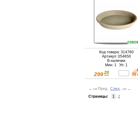
Код товара: 314760
Артикул: 054650
В наличии
Мин: 1 Уп: 1
20
299
←
Пред.
След.
→
ctrl
ctrl
Страницы:
1
2