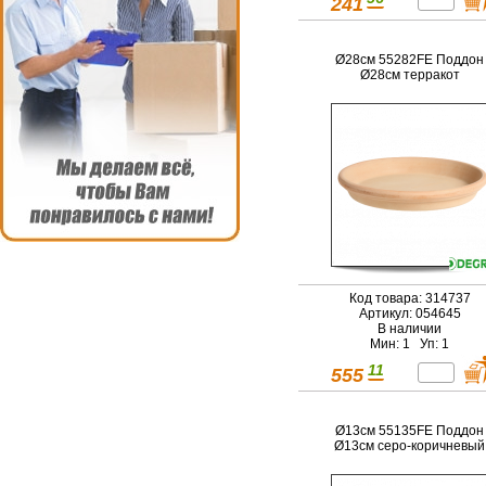
241
Ø28см 55282FE Поддон
Ø28см терракот
Код товара: 314737
Артикул: 054645
В наличии
Мин: 1 Уп: 1
11
555
Ø13см 55135FE Поддон
Ø13см серо-коричневый