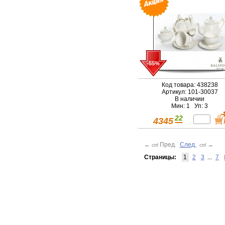
400мл, NEW BONE
CHINA, белый
рельефный рисунок с
зол
-55%
Код товара: 438238
Артикул: 101-30037
В наличии
Мин: 1 Уп: 3
22
4345
←
Пред.
След.
→
ctrl
ctrl
Страницы:
1
2
3
...
7