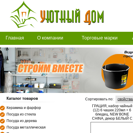
Главная
О компании
Торговые марки
Каталог товаров
Сортировать по:
свойств
ГРАЦИЯ, набор чайный
Керамика и фарфор
(12) 6 чашек 220мл + 6
Посуда из стекла
блюдец, NEW BONE
CHINA, декор БЕЛЫЙ С
Посуда из дерева
ЗОЛОТОМ, квадратная
подарочная упаковка с
Посуда металлическая
окном и бантом