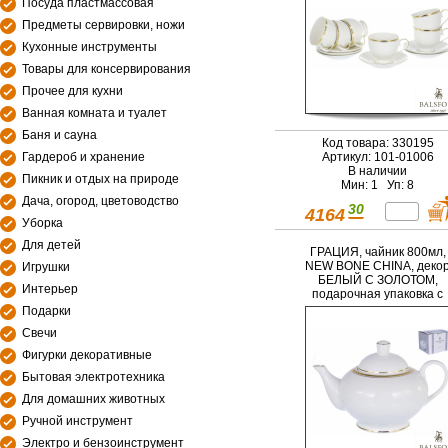
Посуда пластмассовая
Предметы сервировки, ножи
Кухонные инструменты
Товары для консервирования
Прочее для кухни
Ванная комната и туалет
Баня и сауна
Код товара: 330195
Гардероб и хранение
Артикул: 101-01006
В наличии
Пикник и отдых на природе
Мин: 1 Уп: 8
Дача, огород, цветоводство
30
4164
Уборка
Для детей
ГРАЦИЯ, чайник 800мл,
NEW BONE CHINA, деко
Игрушки
БЕЛЫЙ С ЗОЛОТОМ,
Интерьер
подарочная упаковка с
окном
Подарки
Свечи
Фигурки декоративные
Бытовая электротехника
Для домашних животных
Ручной инструмент
Электро и бензоинструмент