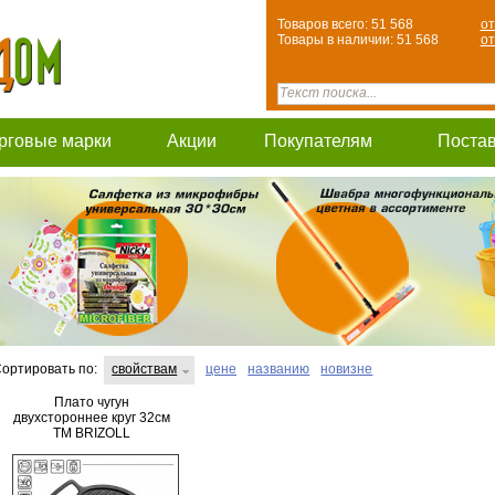
Товаров всего: 51 568
от
Товары в наличии: 51 568
от
рговые марки
Акции
Покупателям
Поста
ортировать по:
свойствам
цене
названию
новизне
Плато чугун
двухстороннее круг 32см
TM BRIZOLL