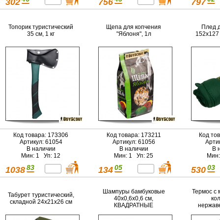
302
756
797
Топорик туристический
Щепа для копчения
Плед 
35 см, 1 кг
"Яблоня", 1л
152х127
Код товара: 173306
Код товара: 173211
Код то
Артикул: 61054
Артикул: 61056
Арти
В наличии
В наличии
В 
Мин: 1 Уп: 12
Мин: 1 Уп: 25
Мин:
83
05
03
1038
134
530
Шампуры бамбуковые
Термос c
Табурет туристический,
40x0,6x0,6 см,
кол
складной 24x21x26 см
КВАДРАТНЫЕ
нержав