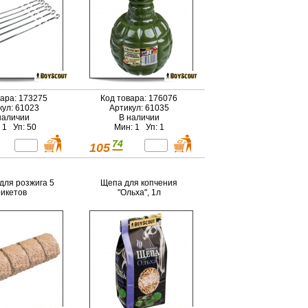
вара: 173275
Код товара: 176076
кул: 61023
Артикул: 61035
наличии
В наличии
 1 Уп: 50
Мин: 1 Уп: 1
74
105
для розжига 5
Щепа для копчения
икетов
"Ольха", 1л