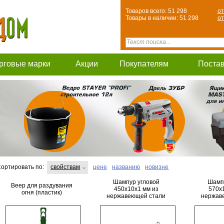
Товаров всего: 51 298
от
Товары в наличии: 51 298
от
рговые марки
Акции
Покупателям
Поста
ортировать по:
свойствам
цене
названию
новизне
Шампур угловой
Шампу
Веер для раздувания
450х10х1 мм из
570х
огня (пластик)
нержавеющей стали
нержав