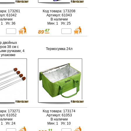
вара: 173261
Код товара: 173208
кул: 61042
Артикул: 61043
наличии
В наличии
 1 Уп: 36
Мин: 1 Уп: 25
47
89
р двойных
ров 38 см с
Термосумка 24л
ыми ручками, 4
в упаковке
вара: 173271
Код товара: 173174
кул: 61052
Артикул: 61053
наличии
В наличии
 1 Уп: 24
Мин: 1 Уп: 10
11