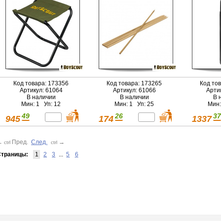
Код товара: 173356
Код товара: 173265
Код то
Артикул: 61064
Артикул: 61066
Арти
В наличии
В наличии
В 
Мин: 1 Уп: 12
Мин: 1 Уп: 25
Мин:
49
26
37
945
174
1337
←
Пред.
След.
→
ctrl
ctrl
траницы:
1
2
3
...
5
6