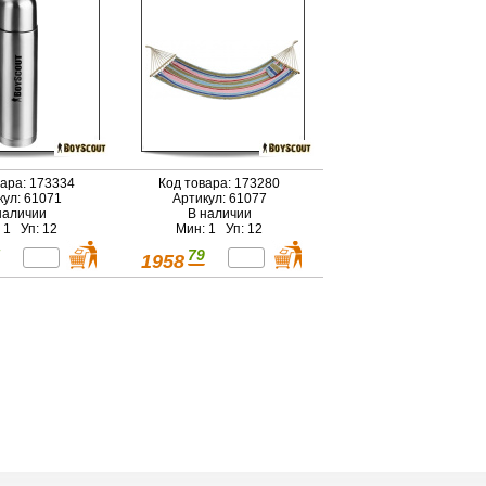
вара: 173334
Код товара: 173280
кул: 61071
Артикул: 61077
наличии
В наличии
 1 Уп: 12
Мин: 1 Уп: 12
79
1958