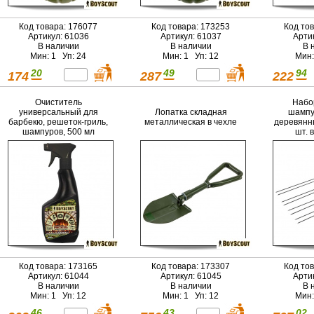
Код товара: 176077
Код товара: 173253
Код то
Артикул: 61036
Артикул: 61037
Арти
В наличии
В наличии
В 
Мин: 1 Уп: 24
Мин: 1 Уп: 12
Мин:
20
49
94
174
287
222
Очиститель
Набо
универсальный для
Лопатка складная
шампу
барбекю, решеток-гриль,
металлическая в чехле
деревянн
шампуров, 500 мл
шт. 
Код товара: 173165
Код товара: 173307
Код то
Артикул: 61044
Артикул: 61045
Арти
В наличии
В наличии
В 
Мин: 1 Уп: 12
Мин: 1 Уп: 12
Мин:
46
43
02