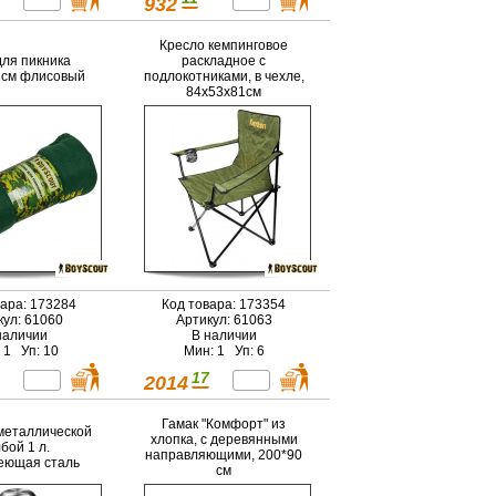
932
Кресло кемпинговое
для пикника
раскладное с
 см флисовый
подлокотниками, в чехле,
84x53x81см
вара: 173284
Код товара: 173354
кул: 61060
Артикул: 61063
наличии
В наличии
 1 Уп: 10
Мин: 1 Уп: 6
17
2014
Гамак "Комфорт" из
 металлической
хлопка, с деревянными
бой 1 л.
направляющими, 200*90
еющая сталь
см