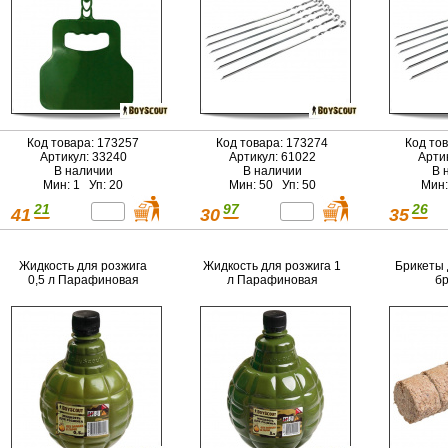
Код товара: 173257
Код товара: 173274
Код то
Артикул: 33240
Артикул: 61022
Арти
В наличии
В наличии
В 
Мин: 1 Уп: 20
Мин: 50 Уп: 50
Мин:
21
97
26
41
30
35
Жидкость для розжига
Жидкость для розжига 1
Брикеты 
0,5 л Парафиновая
л Парафиновая
бр