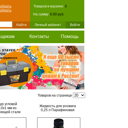
обрать
Товаров в корзине:
0
обрать
На сумму:
0.00 руб.
Личный кабинет
Войти
вщикам
Контакты
Помощь
Товаров на странице
р угловой
Жидкость для розжига
10х1 мм из
0,25 л Парафиновая
еющей стали