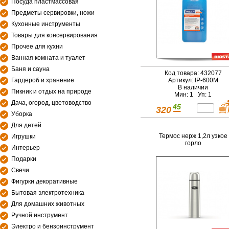
Посуда пластмассовая
Предметы сервировки, ножи
Кухонные инструменты
Товары для консервирования
Прочее для кухни
Ванная комната и туалет
Баня и сауна
Код товара: 432077
Гардероб и хранение
Артикул: IP-600М
В наличии
Пикник и отдых на природе
Мин: 1 Уп: 1
Дача, огород, цветоводство
45
320
Уборка
Для детей
Термос нерж 1,2л узкое
Игрушки
горло
Интерьер
Подарки
Свечи
Фигурки декоративные
Бытовая электротехника
Для домашних животных
Ручной инструмент
Электро и бензоинструмент