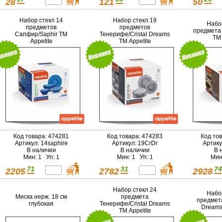
28
121
50
Набор стекл 14
Набор стекл 19
Набо
предметов
предметов
предмета 
Сапфир/Saphir ТМ
Тенерифе/Cristal Dreams
ТМ 
Appetite
ТМ Appetite
Код товара: 474281
Код товара: 474283
Код то
Артикул: 14saphire
Артикул: 19СrDr
Артику
В наличии
В наличии
В 
Мин: 1 Уп: 1
Мин: 1 Уп: 1
Мин
71
31
74
2205
2782
2928
Набор стекл 24
Набо
Миска нерж. 18 см
предмета
предмет
глубокая
Тенерифе/Cristal Dreams
Dreams
ТМ Appetite