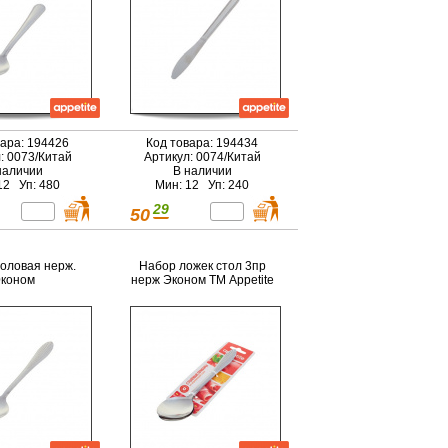
вара: 194426
Код товара: 194434
: 0073/Китай
Артикул: 0074/Китай
наличии
В наличии
12 Уп: 480
Мин: 12 Уп: 240
29
50
толовая нерж.
Набор ложек стол 3пр
коном
нерж Эконом ТМ Appetite