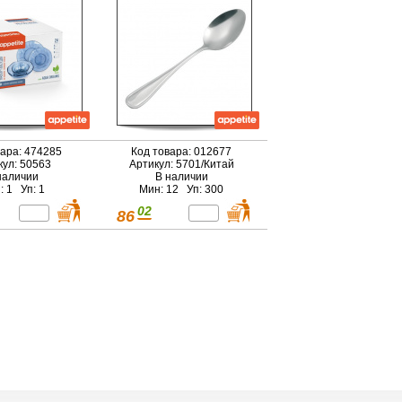
вара: 474285
Код товара: 012677
кул: 50563
Артикул: 5701/Китай
наличии
В наличии
: 1 Уп: 1
Мин: 12 Уп: 300
02
86