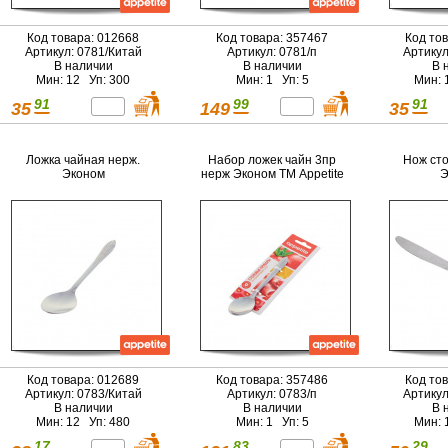
Код товара: 012668
Код товара: 357467
Код то
Артикул: 0781/Китай
Артикул: 0781/п
Артикул
В наличии
В наличии
В 
Мин: 12 Уп: 300
Мин: 1 Уп: 5
Мин: 
91
99
91
35
149
35
Ложка чайная нерж.
Набор ложек чайн 3пр
Нож сто
Эконом
нерж Эконом ТМ Appetite
Э
Код товара: 012689
Код товара: 357486
Код то
Артикул: 0783/Китай
Артикул: 0783/п
Артикул
В наличии
В наличии
В 
Мин: 12 Уп: 480
Мин: 1 Уп: 5
Мин: 
17
83
29