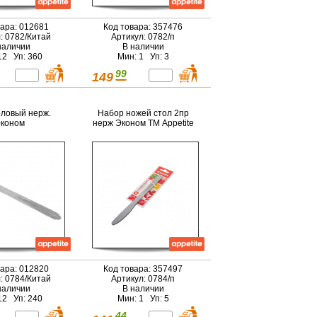
вара: 012681
Код товара: 357476
: 0782/Китай
Артикул: 0782/п
наличии
В наличии
12 Уп: 360
Мин: 1 Уп: 3
99
149
ловый нерж.
Набор ножей стол 2пр
коном
нерж Эконом ТМ Appetite
вара: 012820
Код товара: 357497
: 0784/Китай
Артикул: 0784/п
наличии
В наличии
12 Уп: 240
Мин: 1 Уп: 5
44