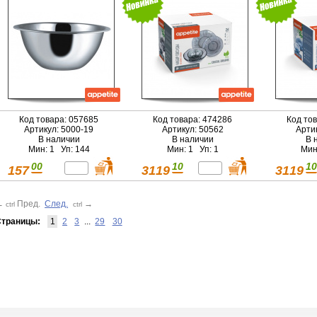
Код товара: 057685
Код товара: 474286
Код то
Артикул: 5000-19
Артикул: 50562
Арти
В наличии
В наличии
В 
Мин: 1 Уп: 144
Мин: 1 Уп: 1
Мин
00
10
10
157
3119
3119
←
Пред.
След.
→
ctrl
ctrl
траницы:
1
2
3
...
29
30