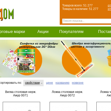
Товаров всего: 51 277
от
Товары в наличии: 51 277
от
рговые марки
Акции
Покупателям
Поста
ортировать по:
свойствам
цене
названию
новизне
Вилка столовая нерж.
Ложка столовая нерж.
Ложка 
Ажур 0071
Ажур 0072
Аж