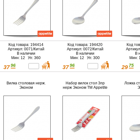
Код товара: 194414
Код товара: 194420
Код то
Артикул: 0071/Китай
Артикул: 0072/Китай
Артикул
В наличии
В наличии
В 
Мин: 12 Уп: 360
Мин: 12 Уп: 300
Мин: 
96
96
75
37
37
29
Вилка столовая нерж.
Набор вилок стол 3пр
Ложка с
Эконом
нерж Эконом ТМ Appetite
Э