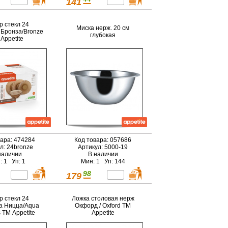
141
р стекл 24
Миска нерж. 20 см
Бронза/Bronze
глубокая
Appetite
вара: 474284
Код товара: 057686
л: 24bronze
Артикул: 5000-19
наличии
В наличии
: 1 Уп: 1
Мин: 1 Уп: 144
98
179
р стекл 24
Ложка столовая нерж
а Ницца/Aqua
Окфорд / Oxford TM
 ТМ Appetite
Appetite