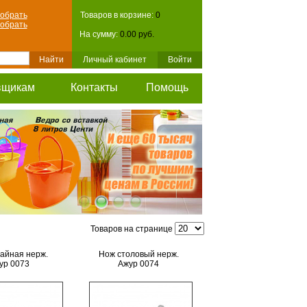
обрать
Товаров в корзине:
0
обрать
На сумму:
0.00 руб.
Личный кабинет
Войти
вщикам
Контакты
Помощь
Товаров на странице
чайная нерж.
Нож столовый нерж.
ур 0073
Ажур 0074