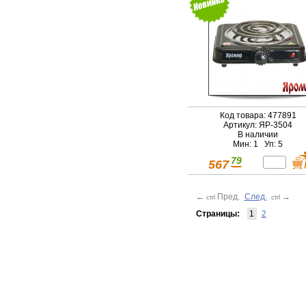
Код товара: 477891
Артикул: ЯР-3504
В наличии
Мин: 1 Уп: 5
79
567
←
Пред.
След.
→
ctrl
ctrl
Страницы:
1
2