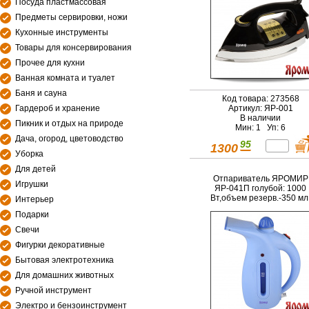
Посуда пластмассовая
Предметы сервировки, ножи
Кухонные инструменты
Товары для консервирования
Прочее для кухни
Ванная комната и туалет
Баня и сауна
Код товара: 273568
Гардероб и хранение
Артикул: ЯР-001
В наличии
Пикник и отдых на природе
Мин: 1 Уп: 6
Дача, огород, цветоводство
95
1300
Уборка
Для детей
Отпариватель ЯРОМИР
Игрушки
ЯР-041П голубой: 1000
Вт,объем резерв.-350 мл
Интерьер
Подарки
Свечи
Фигурки декоративные
Бытовая электротехника
Для домашних животных
Ручной инструмент
Электро и бензоинструмент