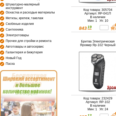
Штукатурно-малярный
инструмент
Код товара: 305704
Оснастка и расходые материалы
Артикул: ЯР-041П
В наличии
Метизы, крепеж, такелаж
Мин: 1 Уп: 10
Скобяные изделия
19
843
Сантехника
Электротовары
Прочее для стройки и ремонта
Бритва Электрическая
Яромир Яр-102 Черный
Автотовары и автосервис
Галантерея и бижутерия
Новый Год
Пасха
Код товара: 232429
Артикул: ЯР-102
В наличии
Мин: 1 Уп: 24
12