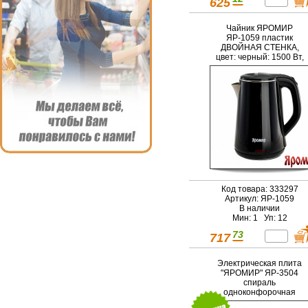
625
Чайник ЯРОМИР
ЯР-1059 пластик
ДВОЙНАЯ СТЕНКА,
цвет: черный: 1500 Вт,
1,8л
Код товара: 333297
Артикул: ЯР-1059
В наличии
Мин: 1 Уп: 12
73
717
Электрическая плита
"ЯРОМИР" ЯР-3504
спираль
одноконфорочная
черная (5): 1000 Вт