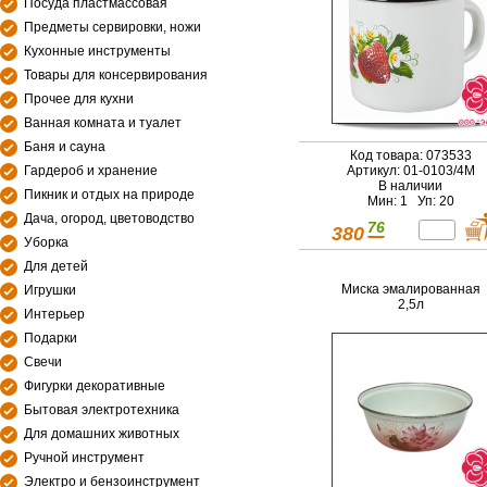
Посуда пластмассовая
Предметы сервировки, ножи
Кухонные инструменты
Товары для консервирования
Прочее для кухни
Ванная комната и туалет
Баня и сауна
Код товара: 073533
Гардероб и хранение
Артикул: 01-0103/4М
В наличии
Пикник и отдых на природе
Мин: 1 Уп: 20
Дача, огород, цветоводство
76
380
Уборка
Для детей
Миска эмалированная
Игрушки
2,5л
Интерьер
Подарки
Свечи
Фигурки декоративные
Бытовая электротехника
Для домашних животных
Ручной инструмент
Электро и бензоинструмент