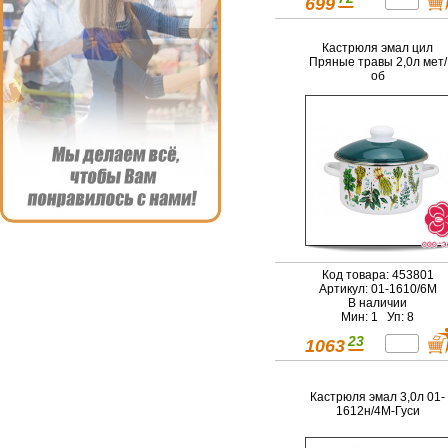
699
Кастрюля эмал цил
Пряные травы 2,0л мет/
об
Код товара: 453801
Артикул: 01-1610/6М
В наличии
Мин: 1 Уп: 8
23
1063
Кастрюля эмал 3,0л 01-
1612н/4М-Гуси