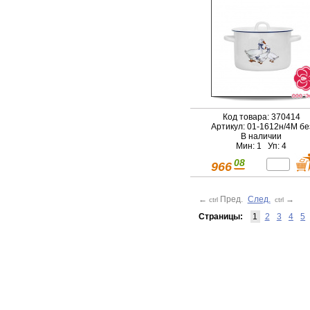
Код товара: 370414
Артикул: 01-1612н/4М бе
В наличии
Мин: 1 Уп: 4
08
966
←
Пред.
След.
→
ctrl
ctrl
Страницы:
1
2
3
4
5