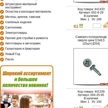
Штукатурно-малярный
инструмент
Код товара: 441433
Оснастка и расходые материалы
Артикул: 002-6-29
В наличии
Метизы, крепеж, такелаж
Мин: 1 Уп: 100
Скобяные изделия
99
61
Сантехника
Электротовары
Саморез полуцилиндр
Прочее для стройки и ремонта
сверло цинк 3,5х9,5
Автотовары и автосервис
(25шт) [D54]
Галантерея и бижутерия
Новый Год
Пасха
Код товара: 441339
Артикул: 004-35-95
В наличии
Мин: 1 Уп: 100
54