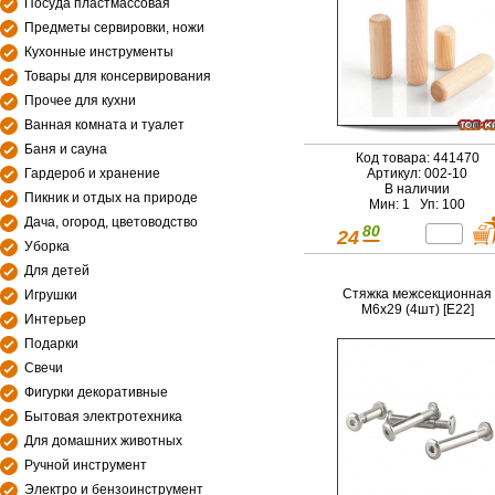
Посуда пластмассовая
Предметы сервировки, ножи
Кухонные инструменты
Товары для консервирования
Прочее для кухни
Ванная комната и туалет
Баня и сауна
Код товара: 441470
Гардероб и хранение
Артикул: 002-10
В наличии
Пикник и отдых на природе
Мин: 1 Уп: 100
Дача, огород, цветоводство
80
24
Уборка
Для детей
Стяжка межсекционная
Игрушки
М6х29 (4шт) [E22]
Интерьер
Подарки
Свечи
Фигурки декоративные
Бытовая электротехника
Для домашних животных
Ручной инструмент
Электро и бензоинструмент