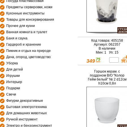
Посуда пластмассовая
Предметы сервировки, ножи
Кухонные инструменты
Товары для консервирования
Прочее для кухни
Ванная комната и туалет
Баня и сауна
Код товара: 405158
Гардероб и хранение
Артикул: 062357
В наличии
Пикник и отдых на природе
Мин: 1 Уп: 15
Дача, огород, цветоводство
75
349
Уборка
Для детей
Горшок керам. с
поддоном В/О "Колор
Игрушки
Гейм белый" № 2 d12см
Интерьер
h10см 0,8л
Подарки
Свечи
Фигурки декоративные
Бытовая электротехника
Для домашних животных
Ручной инструмент
Электро и бензоинструмент