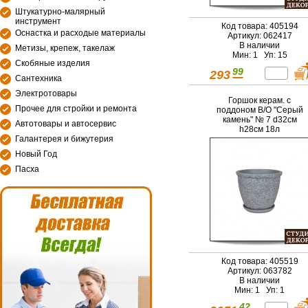
Штукатурно-малярный
инструмент
Код товара: 405194
Оснастка и расходые материалы
Артикул: 062417
В наличии
Метизы, крепеж, такелаж
Мин: 1 Уп: 15
Скобяные изделия
99
293
Сантехника
Электротовары
Горшок керам. с
Прочее для стройки и ремонта
поддоном В/О "Серый
камень" № 7 d32см
Автотовары и автосервис
h28см 18л
Галантерея и бижутерия
Новый Год
Пасха
Код товара: 405519
Артикул: 063782
В наличии
Мин: 1 Уп: 1
42