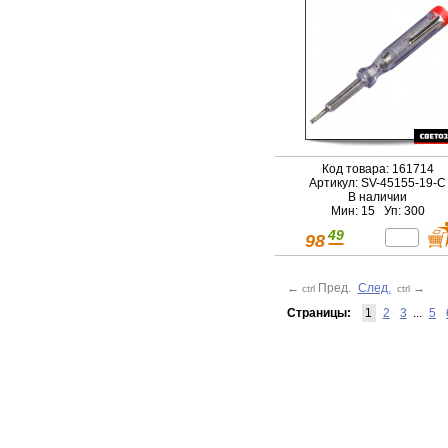
Код товара: 161714
Артикул: SV-45155-19-C
В наличии
Мин: 15 Уп: 300
49
98
←
Пред.
След.
→
ctrl
ctrl
Страницы:
1
2
3
...
5