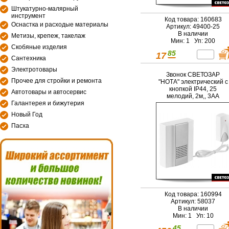
Штукатурно-малярный
инструмент
Код товара: 160683
Оснастка и расходые материалы
Артикул: 49400-25
В наличии
Метизы, крепеж, такелаж
Мин: 1 Уп: 200
Скобяные изделия
85
17
Сантехника
Электротовары
Звонок СВЕТОЗАР
Прочее для стройки и ремонта
"НОТА" электрический с
кнопкой IP44, 25
Автотовары и автосервис
мелодий, 2м,, 3АА
Галантерея и бижутерия
Новый Год
Пасха
Код товара: 160994
Артикул: 58037
В наличии
Мин: 1 Уп: 10
45