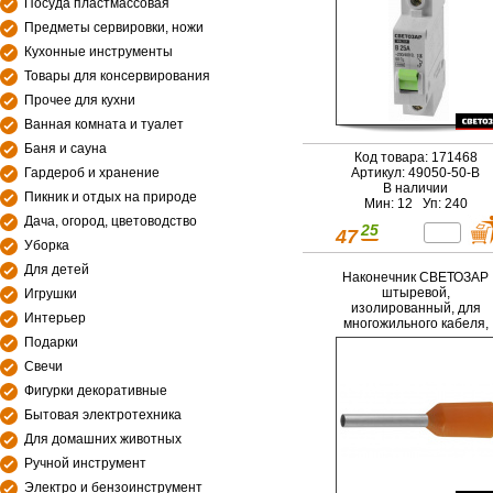
Посуда пластмассовая
Предметы сервировки, ножи
Кухонные инструменты
Товары для консервирования
Прочее для кухни
Ванная комната и туалет
Баня и сауна
Код товара: 171468
Гардероб и хранение
Артикул: 49050-50-B
В наличии
Пикник и отдых на природе
Мин: 12 Уп: 240
Дача, огород, цветоводство
25
47
Уборка
Для детей
Наконечник СВЕТОЗАР
штыревой,
Игрушки
изолированный, для
Интерьер
многожильного кабеля,
синий, 2,5 мм2, 25шт
Подарки
Свечи
Фигурки декоративные
Бытовая электротехника
Для домашних животных
Ручной инструмент
Электро и бензоинструмент