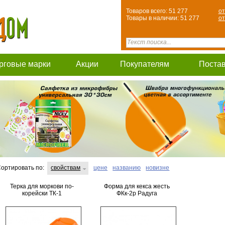
Товаров всего: 51 277
от
Товары в наличии: 51 277
от
рговые марки
Акции
Покупателям
Поста
ортировать по:
свойствам
цене
названию
новизне
Терка для моркови по-
Форма для кекса жесть
корейски ТК-1
ФКк-2р Радуга