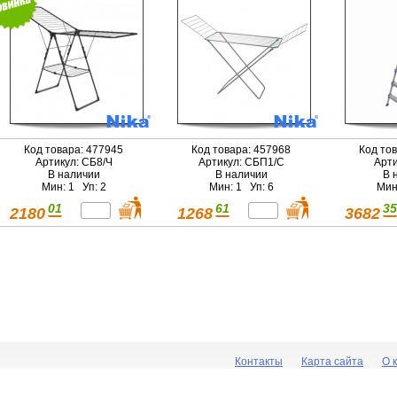
Код товара: 477945
Код товара: 457968
Код то
Артикул: СБ8/Ч
Артикул: СБП1/С
Арти
В наличии
В наличии
В 
Мин: 1 Уп: 2
Мин: 1 Уп: 6
Мин
01
61
35
2180
1268
3682
Контакты
Карта сайта
О 