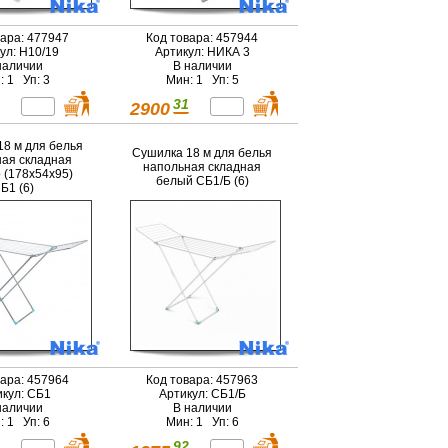
вара: 477947
Код товара: 457944
ул: Н10/19
Артикул: НИКА 3
наличии
В наличии
: 1 Уп: 3
Мин: 1 Уп: 5
31
2900
18 м для белья
Сушилка 18 м для белья
ая складная
напольная складная
 (178х54х95)
белый СБ1/Б (6)
Б1 (6)
вара: 457964
Код товара: 457963
икул: СБ1
Артикул: СБ1/Б
наличии
В наличии
: 1 Уп: 6
Мин: 1 Уп: 6
92