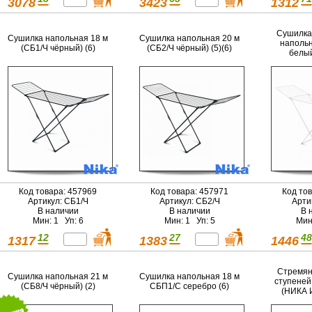
3078
3423
1312
Сушилка
Сушилка напольная 18 м
Сушилка напольная 20 м
напольн
(СБ1/Ч чёрный) (6)
(СБ2/Ч чёрный) (5)(6)
белый
Код товара: 457969
Код товара: 457971
Код то
Артикул: СБ1/Ч
Артикул: СБ2/Ч
Арти
В наличии
В наличии
В 
Мин: 1 Уп: 6
Мин: 1 Уп: 5
Мин
12
27
48
1317
1383
1446
Стремян
Сушилка напольная 21 м
Сушилка напольная 18 м
ступеней
(СБ8/Ч чёрный) (2)
СБП1/С серебро (6)
(НИКА 