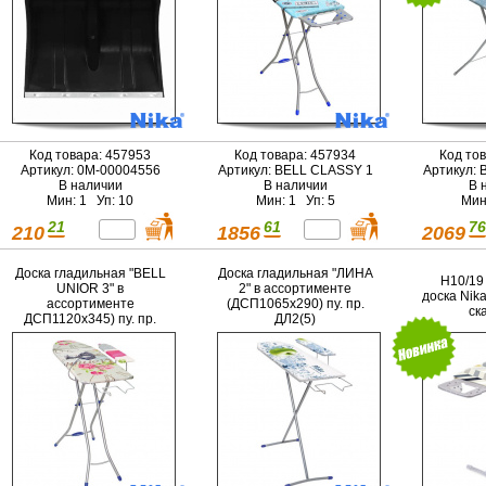
Код товара: 457953
Код товара: 457934
Код то
Артикул: 0М-00004556
Артикул: BELL CLASSY 1
Артикул: 
В наличии
В наличии
В 
Мин: 1 Уп: 10
Мин: 1 Уп: 5
Мин
21
61
76
210
1856
2069
Доска гладильная "BELL
Доска гладильная "ЛИНА
Н10/19
UNIOR 3" в
2" в ассортименте
доска Nik
ассортименте
(ДСП1065х290) пу. пр.
ск
ДСП1120х345) пу. пр.
ДЛ2(5)
удл. БЮ3 (НИКА
ИЖЕВСК)(5)