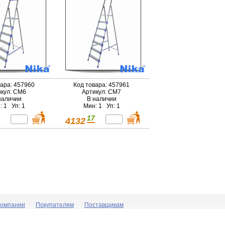
вара: 457960
Код товара: 457961
кул: СМ6
Артикул: СМ7
наличии
В наличии
: 1 Уп: 1
Мин: 1 Уп: 1
17
4132
компании
Покупателям
Поставщикам