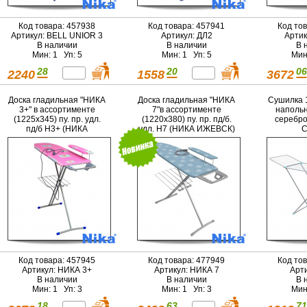
Код товара: 457938
Код товара: 457941
Код то
Артикул: BELL UNIOR 3
Артикул: ДЛ2
Артик
В наличии
В наличии
В 
Мин: 1 Уп: 5
Мин: 1 Уп: 5
Мин
28
20
06
2240
1558
3672
Доска гладильная "НИКА
Доска гладильная "НИКА
Сушилка 
3+" в ассортименте
7"в ассортименте
напольн
(1225х345) пу. пр. удл.
(1220х380) пу. пр. пд/б.
серебро
пд/б Н3+ (НИКА
удл. Н7 (НИКА ИЖЕВСК)
С
ИЖЕВСК)(3)
(3)
Код товара: 457945
Код товара: 477949
Код то
Артикул: НИКА 3+
Артикул: НИКА 7
Арт
В наличии
В наличии
В 
Мин: 1 Уп: 3
Мин: 1 Уп: 3
Мин
18
63
71