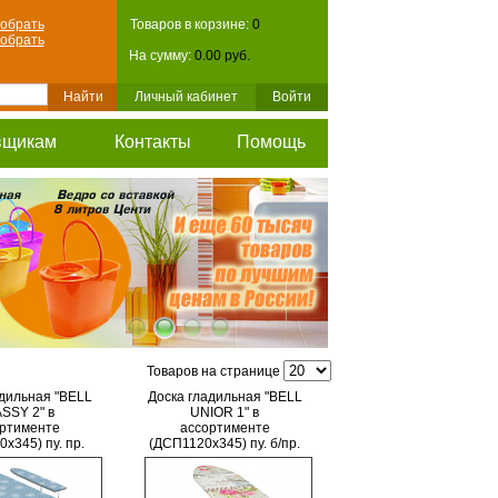
обрать
Товаров в корзине:
0
обрать
На сумму:
0.00 руб.
Личный кабинет
Войти
вщикам
Контакты
Помощь
Товаров на странице
адильная "BELL
Доска гладильная "BELL
SSY 2" в
UNIOR 1" в
ртименте
ассортименте
х345) пу. пр.
(ДСП1120х345) пу. б/пр.
А ИЖЕВСК)(5)
БЮ1 (НИКА ИЖЕВСК)(5)