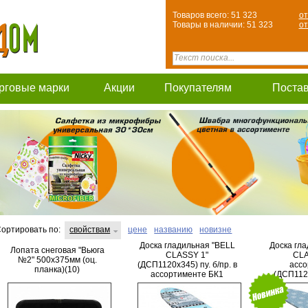
Товаров всего: 51 323
от
Товары в наличии: 51 323
от
рговые марки
Акции
Покупателям
Поста
ортировать по:
свойствам
цене
названию
новизне
Доска гладильная "BELL
Доска гл
Лопата снеговая "Вьюга
CLASSY 1"
CLA
№2" 500х375мм (оц.
(ДСП1120х345) пу. б/пр. в
ассо
планка)(10)
ассортименте БК1
(ДСП1120
(НИКА ИЖЕВСК)(5)
БК2 (НИК