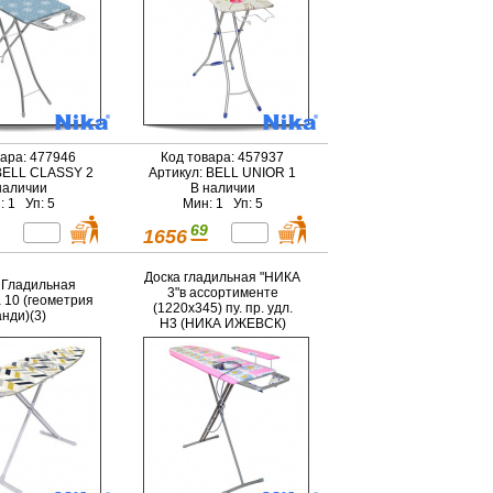
вара: 477946
Код товара: 457937
BELL CLASSY 2
Артикул: BELL UNIOR 1
наличии
В наличии
: 1 Уп: 5
Мин: 1 Уп: 5
69
1656
Доска гладильная "НИКА
 Гладильная
3"в ассортименте
a 10 (геометрия
(1220х345) пу. пр. удл.
анди)(3)
Н3 (НИКА ИЖЕВСК)