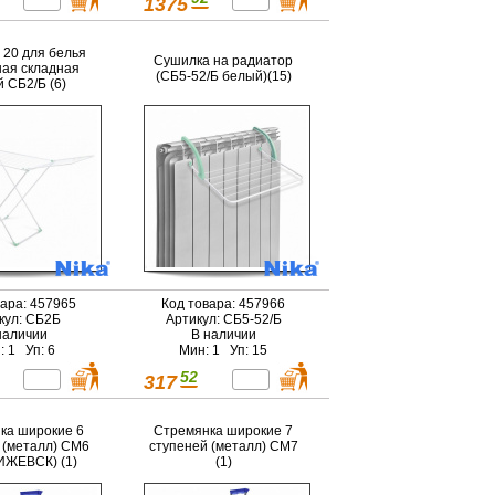
1375
 20 для белья
Сушилка на радиатор
ая складная
(СБ5-52/Б белый)(15)
 СБ2/Б (6)
вара: 457965
Код товара: 457966
кул: СБ2Б
Артикул: СБ5-52/Б
наличии
В наличии
: 1 Уп: 6
Мин: 1 Уп: 15
52
317
ка широкие 6
Стремянка широкие 7
 (металл) СМ6
ступеней (металл) СМ7
ИЖЕВСК) (1)
(1)