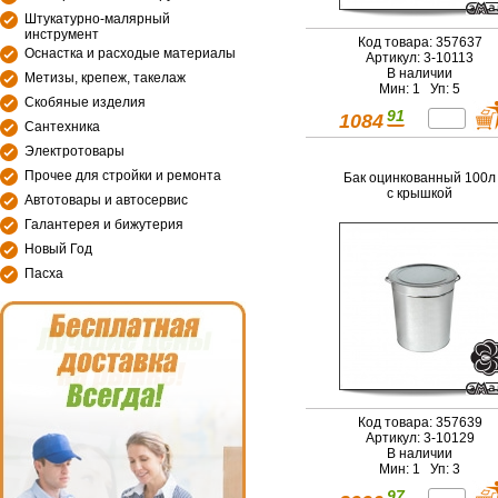
Штукатурно-малярный
инструмент
Код товара: 357637
Оснастка и расходые материалы
Артикул: 3-10113
В наличии
Метизы, крепеж, такелаж
Мин: 1 Уп: 5
Скобяные изделия
91
1084
Сантехника
Электротовары
Прочее для стройки и ремонта
Бак оцинкованный 100л
с крышкой
Автотовары и автосервис
Галантерея и бижутерия
Новый Год
Пасха
Код товара: 357639
Артикул: 3-10129
В наличии
Мин: 1 Уп: 3
97