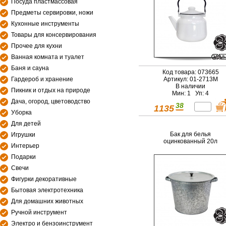
Посуда пластмассовая
Предметы сервировки, ножи
Кухонные инструменты
Товары для консервирования
Прочее для кухни
Ванная комната и туалет
Баня и сауна
Код товара: 073665
Гардероб и хранение
Артикул: 01-2713М
В наличии
Пикник и отдых на природе
Мин: 1 Уп: 4
Дача, огород, цветоводство
38
1135
Уборка
Для детей
Бак для белья
Игрушки
оцинкованный 20л
Интерьер
Подарки
Свечи
Фигурки декоративные
Бытовая электротехника
Для домашних животных
Ручной инструмент
Электро и бензоинструмент