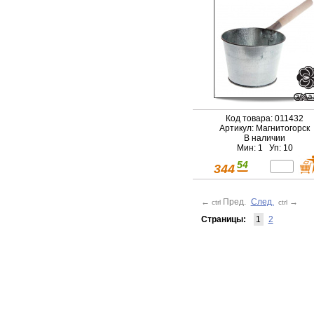
Код товара: 011432
Артикул: Магнитогорск
В наличии
Мин: 1 Уп: 10
54
344
←
Пред.
След.
→
ctrl
ctrl
Страницы:
1
2