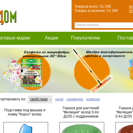
Товаров всего: 51 298
от
Товары в наличии: 51 298
от
рговые марки
Акции
Покупателям
Поста
ортировать по:
свойствам
цене
названию
новизне
Горшок для растений
Горшок 
Подставка под крышку и
"Фелиция" колор 0,4л
"Фелиция"
ложку "Корсо" колор
Д105 с поддонником
0,4л Д105