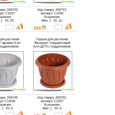
вара: 269750
Код товара: 269733
кул: С103Т
Артикул: С104К
наличии
В наличии
 1 Уп: 20
Мин: 1 Уп: 10
80
161
для растений
Горшок для растений
" мрамор 6,4л
"Фелиция" терракотовый
поддонником
6,4л Д270 с поддонником
вара: 269746
Код товара: 269752
ул: С105М
Артикул: С105Т
наличии
В наличии
: 1 Уп: 8
Мин: 1 Уп: 8
26