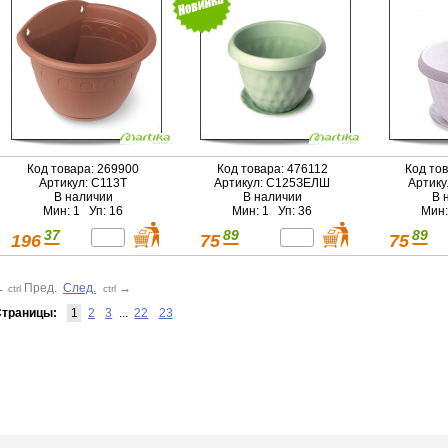
Код товара: 269900
Код товара: 476112
Код то
Артикул: С113Т
Артикул: С125ЗЕЛШ
Артику
В наличии
В наличии
В 
Мин: 1 Уп: 16
Мин: 1 Уп: 36
Мин:
37
89
89
196
75
75
←
Пред.
След.
→
ctrl
ctrl
траницы:
1
2
3
...
22
23