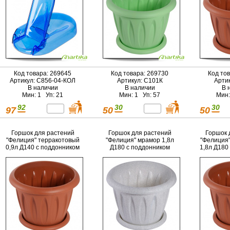
Код товара: 269645
Код товара: 269730
Код то
Артикул: C856-04-КОЛ
Артикул: С101К
Арти
В наличии
В наличии
В 
Мин: 1 Уп: 21
Мин: 1 Уп: 57
Мин:
92
30
30
97
50
50
Горшок для растений
Горшок для растений
Горшок 
"Фелиция" терракотовый
"Фелиция" мрамор 1,8л
"Фелиция"
0,9л Д140 с поддонником
Д180 с поддонником
1,8л Д180