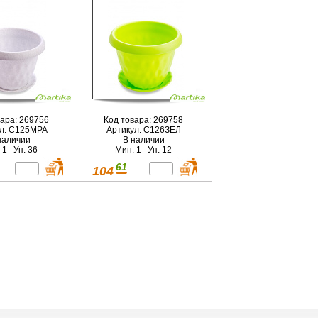
вара: 269756
Код товара: 269758
л: С125МРА
Артикул: С126ЗЕЛ
наличии
В наличии
 1 Уп: 36
Мин: 1 Уп: 12
61
104