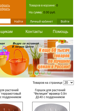
обрать
Товаров в корзине:
0
обрать
На сумму:
0.00 руб.
Личный кабинет
Войти
вщикам
Контакты
Помощь
Товаров на странице
для растений
Горшок для растений
 терракотовый
"Фелиция" мрамор 0,9л
 с поддонником
Д140 с поддонником