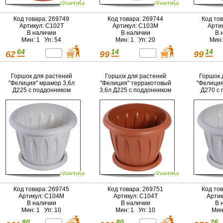
Код товара: 269749
Код товара: 269744
Код то
Артикул: С102Т
Артикул: С103М
Арти
В наличии
В наличии
В 
Мин: 1 Уп: 54
Мин: 1 Уп: 20
Мин:
64
14
14
62
99
99
Горшок для растений
Горшок для растений
Горшок 
"Фелиция" мрамор 3,6л
"Фелиция" терракотовый
"Фелиция
Д225 с поддонником
3,6л Д225 с поддонником
Д270 с 
Код товара: 269745
Код товара: 269751
Код то
Артикул: С104М
Артикул: С104Т
Артик
В наличии
В наличии
В 
Мин: 1 Уп: 10
Мин: 1 Уп: 10
Мин
80
80
26