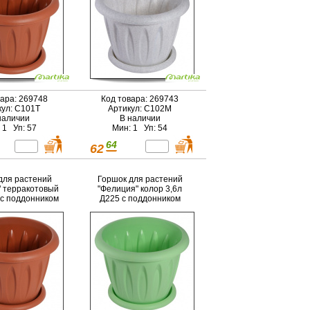
вара: 269748
Код товара: 269743
кул: С101Т
Артикул: С102М
наличии
В наличии
 1 Уп: 57
Мин: 1 Уп: 54
64
62
для растений
Горшок для растений
 терракотовый
"Фелиция" колор 3,6л
 с поддонником
Д225 с поддонником