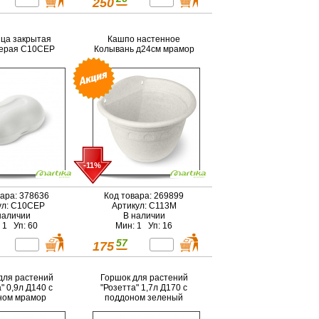
250
ца закрытая
Кашпо настенное
серая С10СЕР
Колывань д24см мрамор
-11%
вара: 378636
Код товара: 269899
ул: С10СЕР
Артикул: С113М
наличии
В наличии
 1 Уп: 60
Мин: 1 Уп: 16
57
175
для растений
Горшок для растений
" 0,9л Д140 c
"Розетта" 1,7л Д170 c
ном мрамор
поддоном зеленый