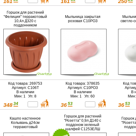
161
161
250
Горшок для растений
"Фелиция" терракотовый
Мыльница закрытая
Мыльни
10,4л Д320 с
розовая С10РОЗ
светло-
поддонником
Код товара: 269753
Код товара: 378635
Код то
Артикул: С106Т
Артикул: С10РОЗ
Артик
В наличии
В наличии
В 
Мин: 1 Уп: 8
Мин: 1 Уп: 60
Мин:
34
53
53
348
36
36
Горшок для растений
Кашпо настенное
Горшок 
"Розетта" 0,9л Д140 с
Колывань д24см
"Розетта
поддоном зеленый
терракотовый
поддо
шалфей С125ЗЕЛШ