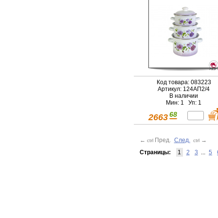
Код товара: 083223
Артикул: 124АП2/4
В наличии
Мин: 1 Уп: 1
68
2663
←
Пред.
След.
→
ctrl
ctrl
Страницы:
1
2
3
...
5