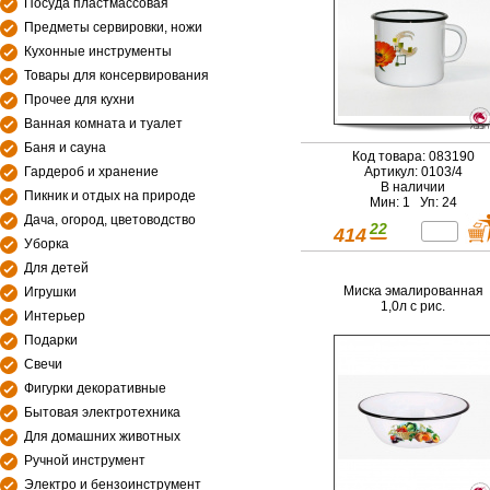
Посуда пластмассовая
Предметы сервировки, ножи
Кухонные инструменты
Товары для консервирования
Прочее для кухни
Ванная комната и туалет
Баня и сауна
Код товара: 083190
Гардероб и хранение
Артикул: 0103/4
В наличии
Пикник и отдых на природе
Мин: 1 Уп: 24
Дача, огород, цветоводство
22
414
Уборка
Для детей
Миска эмалированная
Игрушки
1,0л с рис.
Интерьер
Подарки
Свечи
Фигурки декоративные
Бытовая электротехника
Для домашних животных
Ручной инструмент
Электро и бензоинструмент