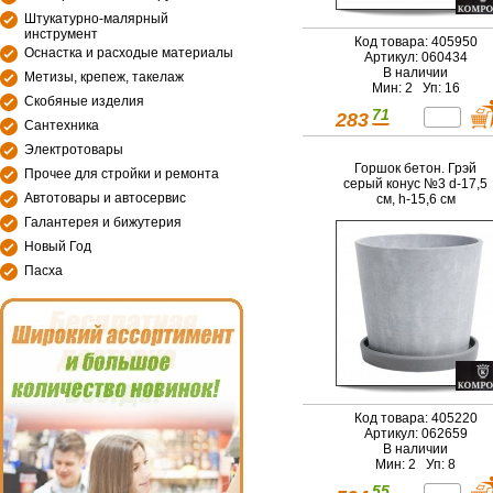
Штукатурно-малярный
инструмент
Код товара: 405950
Оснастка и расходые материалы
Артикул: 060434
В наличии
Метизы, крепеж, такелаж
Мин: 2 Уп: 16
Скобяные изделия
71
283
Сантехника
Электротовары
Горшок бетон. Грэй
Прочее для стройки и ремонта
серый конус №3 d-17,5
Автотовары и автосервис
см, h-15,6 см
Галантерея и бижутерия
Новый Год
Пасха
Код товара: 405220
Артикул: 062659
В наличии
Мин: 2 Уп: 8
55