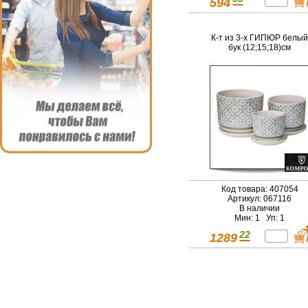
594
К-т из 3-х ГИПЮР белый
бук (12;15;18)см
Код товара: 407054
Артикул: 067116
В наличии
Мин: 1 Уп: 1
22
1289