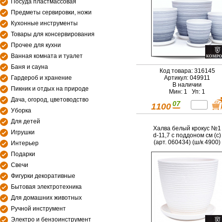
Посуда пластмассовая
Предметы сервировки, ножи
Кухонные инструменты
Товары для консервирования
Прочее для кухни
Ванная комната и туалет
Баня и сауна
Код товара: 316145
Гардероб и хранение
Артикул: 049911
В наличии
Пикник и отдых на природе
Мин: 1 Уп: 1
Дача, огород, цветоводство
07
1100
Уборка
Для детей
Халва белый крокус №1
Игрушки
d-11,7 с поддоном см (с)
(арт. 060434) (ш/к 4900)
Интерьер
Подарки
Свечи
Фигурки декоративные
Бытовая электротехника
Для домашних животных
Ручной инструмент
Электро и бензоинструмент