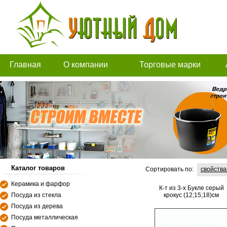
Главная
О компании
Торговые марки
Каталог товаров
Сортировать по:
свойств
Керамика и фарфор
К-т из 3-х Букле серый
Посуда из стекла
крокус (12;15;18)см
Посуда из дерева
Посуда металлическая