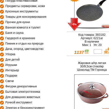
Посуда пластмассовая
Предметы сервировки, ножи
Кухонные инструменты
Товары для консервирования
Прочее для кухни
-8%
Ванная комната и туалет
Баня и сауна
Код товара: 383182
Гардероб и хранение
Артикул: б221аг
В наличии
Пикник и отдых на природе
Мин: 1 Уп: 20
Дача, огород, цветоводство
49
1137
Уборка
Для детей
Жаровня а/пр литая
Игрушки
30/9,5см стекл/кр
Шоколад ТМ Горница
Интерьер
Подарки
Свечи
Фигурки декоративные
Бытовая электротехника
Для домашних животных
Ручной инструмент
Электро и бензоинструмент