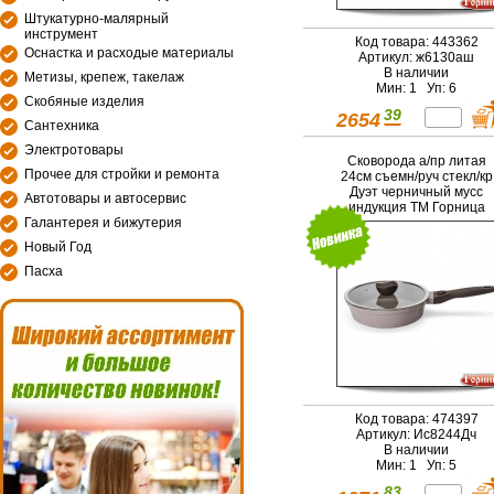
Штукатурно-малярный
инструмент
Код товара: 443362
Оснастка и расходые материалы
Артикул: ж6130аш
В наличии
Метизы, крепеж, такелаж
Мин: 1 Уп: 6
Скобяные изделия
39
2654
Сантехника
Электротовары
Сковорода а/пр литая
Прочее для стройки и ремонта
24см съемн/руч стекл/кр
Дуэт черничный мусс
Автотовары и автосервис
индукция ТМ Горница
Галантерея и бижутерия
Новый Год
Пасха
Код товара: 474397
Артикул: Ис8244Дч
В наличии
Мин: 1 Уп: 5
83