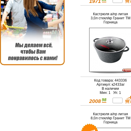
1971
Кастрюля а/пр литая
3,0л стекл/кр Гранит ТМ
Горница
Код товара: 443336
Артикул: к2433аг
В наличии
Мин: 1 Уп: 1
98
2008
Кастрюля а/пр литая
8,0л стекл/кр Гранит ТМ
Горница