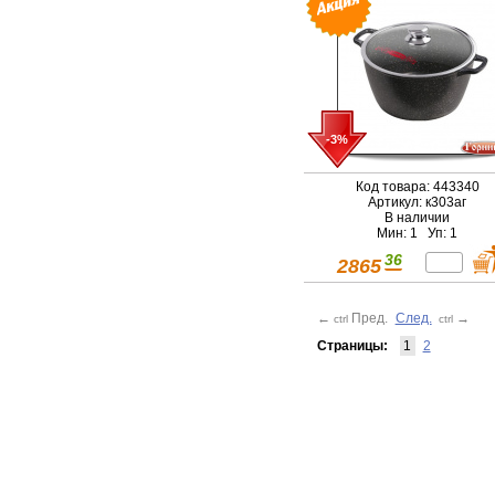
-3%
Код товара: 443340
Артикул: к303аг
В наличии
Мин: 1 Уп: 1
36
2865
←
Пред.
След.
→
ctrl
ctrl
Страницы:
1
2