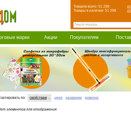
Товаров всего: 51 298
от
Товары в наличии: 51 298
от
рговые марки
Акции
Покупателям
Поста
ортировать по:
свойствам
цене
названию
новизне
ет элементов для отображения