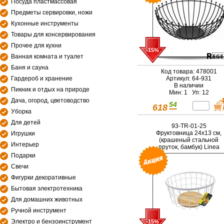
Посуда пластмассовая
Предметы сервировки, ножи
Кухонные инструменты
Товары для консервирования
Прочее для кухни
-15%
Ванная комната и туалет
Баня и сауна
Код товара: 478001
Гардероб и хранение
Артикул: 64-931
В наличии
Пикник и отдых на природе
Мин: 1 Уп: 12
Дача, огород, цветоводство
54
618
Уборка
Для детей
93-TR-01-25
Фруктовница 24х13 см,
Игрушки
(крашеный стальной
Интерьер
пруток, бамбук) Linea
TRINA
Подарки
Свечи
Фигурки декоративные
Бытовая электротехника
Для домашних животных
Ручной инструмент
Электро и бензоинструмент
-15%