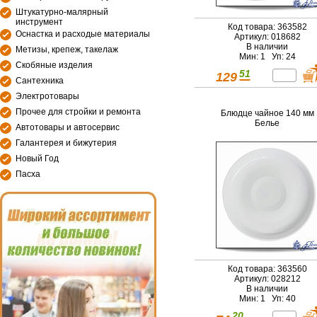
Штукатурно-малярный
инструмент
Код товара: 363582
Оснастка и расходые материалы
Артикул: 018682
В наличии
Метизы, крепеж, такелаж
Мин: 1 Уп: 24
Скобяные изделия
51
129
Сантехника
Электротовары
Прочее для стройки и ремонта
Блюдце чайное 140 мм
Белье
Автотовары и автосервис
Галантерея и бижутерия
Новый Год
Пасха
Код товара: 363560
Артикул: 028212
В наличии
Мин: 1 Уп: 40
20