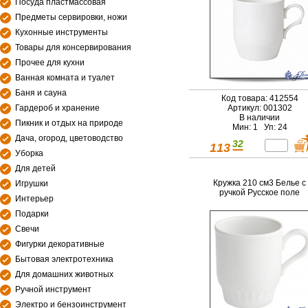
Посуда пластмассовая
Предметы сервировки, ножи
Кухонные инструменты
Товары для консервирования
Прочее для кухни
Ванная комната и туалет
Баня и сауна
Код товара: 412554
Гардероб и хранение
Артикул: 001302
В наличии
Пикник и отдых на природе
Мин: 1 Уп: 24
Дача, огород, цветоводство
32
113
Уборка
Для детей
Кружка 210 см3 Белье с
Игрушки
ручкой Русское поле
Интерьер
Подарки
Свечи
Фигурки декоративные
Бытовая электротехника
Для домашних животных
Ручной инструмент
Электро и бензоинструмент