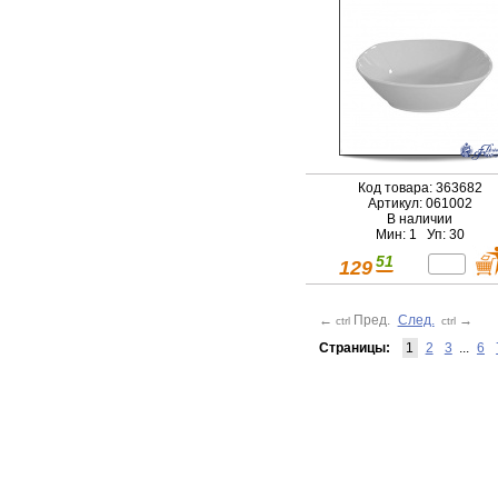
Код товара: 363682
Артикул: 061002
В наличии
Мин: 1 Уп: 30
51
129
←
Пред.
След.
→
ctrl
ctrl
Страницы:
1
2
3
...
6