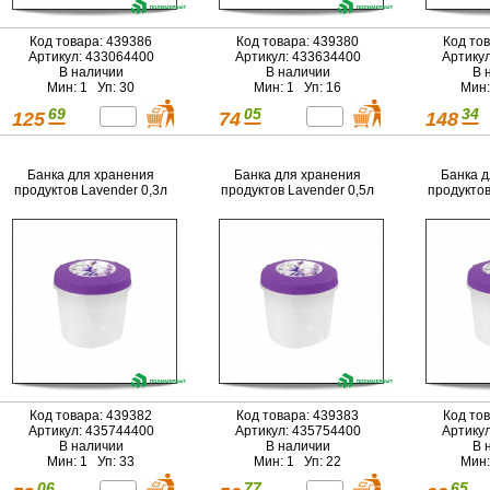
Код товара: 439386
Код товара: 439380
Код то
Артикул: 433064400
Артикул: 433634400
Артику
В наличии
В наличии
В 
Мин: 1 Уп: 30
Мин: 1 Уп: 16
Мин:
69
05
34
125
74
148
Банка для хранения
Банка для хранения
Банка 
продуктов Lavender 0,3л
продуктов Lavender 0,5л
продуктов
Код товара: 439382
Код товара: 439383
Код то
Артикул: 435744400
Артикул: 435754400
Артику
В наличии
В наличии
В 
Мин: 1 Уп: 33
Мин: 1 Уп: 22
Мин:
06
77
65