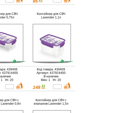
85
нер для СВЧ
Контейнер для СВЧ
nder 0,75л
Lavender 1,1л
вара: 439408
Код товара: 439409
л: 437914400
Артикул: 437924400
наличии
В наличии
 1 Уп: 20
Мин: 1 Уп: 20
11
148
ер для СВЧ с
Контейнер для СВЧ с
 Lavender 0,9л
клапаном Lavender 1,5л