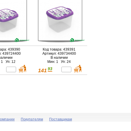
вара: 439390
Код товара: 439391
л: 439724400
Артикул: 439734400
наличии
В наличии
 1 Уп: 12
Мин: 1 Уп: 24
93
141
компании
Покупателям
Поставщикам