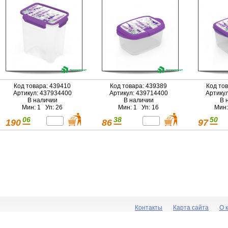
Код товара: 439410
Код товара: 439389
Код то
Артикул: 437934400
Артикул: 439714400
Артику
В наличии
В наличии
В 
Мин: 1 Уп: 26
Мин: 1 Уп: 16
Мин:
06
38
50
190
86
97
Контакты
Карта сайта
О 