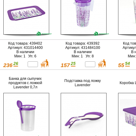
Код товара: 439402
Код товара: 439392
Код то
Артикул: 431014400
Артикул: 431484100
Артику
В наличии
В наличии
В 
Мин: 1 Уп: 6
Мин: 1 Уп: 8
Мин:
26
25
54
236
157
55
Банка для сыпучих
Подставка под ложку
продуктов с ложкой
Коробка L
Lavender
Lavender 0,7л