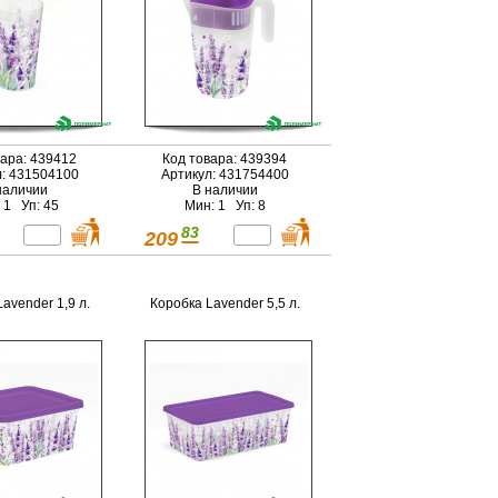
вара: 439412
Код товара: 439394
л: 431504100
Артикул: 431754400
наличии
В наличии
 1 Уп: 45
Мин: 1 Уп: 8
83
209
avender 1,9 л.
Коробка Lavender 5,5 л.