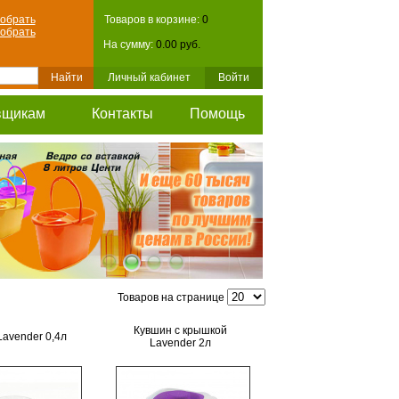
обрать
Товаров в корзине:
0
обрать
На сумму:
0.00 руб.
Личный кабинет
Войти
вщикам
Контакты
Помощь
Товаров на странице
Кувшин с крышкой
Lavender 0,4л
Lavender 2л