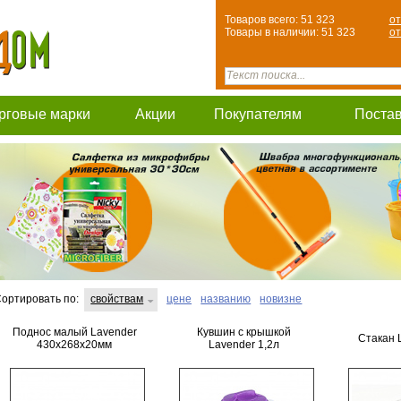
Товаров всего: 51 323
от
Товары в наличии: 51 323
от
рговые марки
Акции
Покупателям
Поста
ортировать по:
свойствам
цене
названию
новизне
Поднос малый Lavender
Кувшин с крышкой
Стакан 
430х268х20мм
Lavender 1,2л