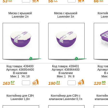
53
56
66
Миска с крышкой
Миска с крышкой
Контей
Lavender 2л
Lavender 3л
Lave
Код товара: 439400
Код товара: 439401
Код то
Артикул: 436954400
Артикул: 436964400
Артику
В наличии
В наличии
В 
Мин: 1 Уп: 18
Мин: 1 Уп: 8
Мин:
57
21
95
163
190
120
Контейнер для СВЧ
Контейнер для СВЧ с
Контейн
Lavender 1,8л
клапаном Lavender 0,7л
клапаном