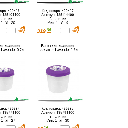
вара: 439416
Код товара: 439417
л: 435104400
Артикул: 435114400
наличии
В наличии
 1 Уп: 20
Мин: 1 Уп: 9
66
319
для хранения
Банка для хранения
 Lavender 0,7л
продуктов Lavender 1,3л
вара: 439384
Код товара: 439385
л: 435774400
Артикул: 435794400
наличии
В наличии
 1 Уп: 27
Мин: 1 Уп: 30
16