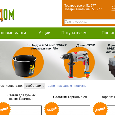
Товаров всего: 51 277
от
Товары в наличии: 51 277
от
рговые марки
Акции
Покупателям
Поста
ортировать по:
свойствам
цене
названию
новизне
Стакан для зубных
Салатник Гармония 2л
Коробка 
щеток Гармония