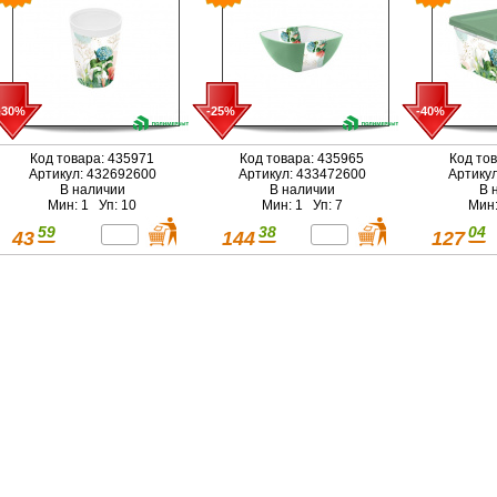
-30%
-25%
-40%
Код товара: 435971
Код товара: 435965
Код то
Артикул: 432692600
Артикул: 433472600
Артику
В наличии
В наличии
В 
Мин: 1 Уп: 10
Мин: 1 Уп: 7
Мин:
59
38
04
43
144
127