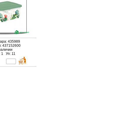
вара: 435989
л: 437152600
наличии
 1 Уп: 11