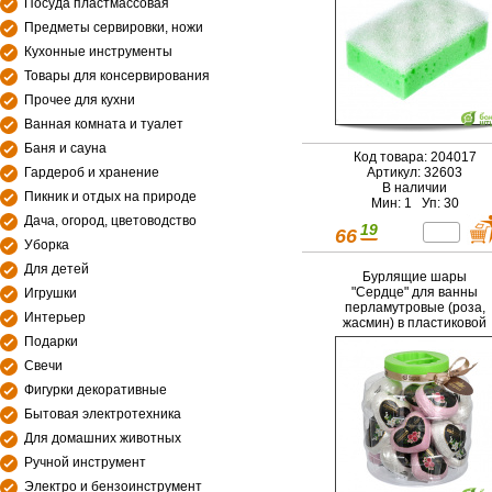
Посуда пластмассовая
Предметы сервировки, ножи
Кухонные инструменты
Товары для консервирования
Прочее для кухни
Ванная комната и туалет
Баня и сауна
Код товара: 204017
Гардероб и хранение
Артикул: 32603
В наличии
Пикник и отдых на природе
Мин: 1 Уп: 30
Дача, огород, цветоводство
19
66
Уборка
Для детей
Бурлящие шары
"Сердце" для ванны
Игрушки
перламутровые (роза,
Интерьер
жасмин) в пластиковой
банке, 130 г "Банные
Подарки
штучки" / 18
Свечи
Фигурки декоративные
Бытовая электротехника
Для домашних животных
Ручной инструмент
Электро и бензоинструмент