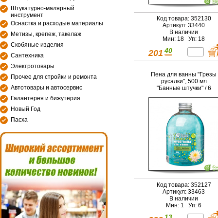
Штукатурно-малярный
инструмент
Код товара: 352130
Оснастка и расходые материалы
Артикул: 33440
В наличии
Метизы, крепеж, такелаж
Мин: 18 Уп: 18
Скобяные изделия
40
201
Сантехника
Электротовары
Пена для ванны "Грезы
Прочее для стройки и ремонта
русалки", 500 мл
Автотовары и автосервис
"Банные штучки" / 6
Галантерея и бижутерия
Новый Год
Пасха
Код товара: 352127
Артикул: 33463
В наличии
Мин: 1 Уп: 6
13