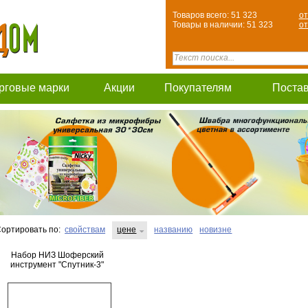
Товаров всего: 51 323
от
Товары в наличии: 51 323
от
рговые марки
Акции
Покупателям
Поста
ортировать по:
свойствам
цене
названию
новизне
Набор НИЗ Шоферский
инструмент "Спутник-3"